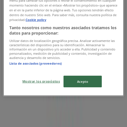
menú para cambiar tus opciones o retirar el consentimiento en cualquier
momento haciendo clic en el enlace «Mostrar los propósitos» que aparece
Sanborns
en el en la parte inferior de la página web. Tus opciones tendrán efecto
dentro de nuestro Sitio web. Para saber más, consulta nuestra política de
Avenida Real San Agustin 222 Valle del Mirador
privacidad.
Cookie policy
Zona San Agustín, Monterrey
Tanto nosotros como nuestros asociados tratamos los
datos para proporcionar:
3.6 km
Utilizar datos de localización geográfica precisa. Analizar activamente las
características del dispositivo para su identificación. Almacenar la
información en un dispositivo y/o acceder a ella. Publicidad y contenido
personalizados, medición de publicidad y contenido, investigación de
audiencia y desarrollo de servicios.
Sanborns
Lista de asociados (proveedores)
Av. Revolución, Los Angeles, Guadalupe (Nuevo
León)
Mostrar los propósitos
Acepto
3.9 km
Sanborns