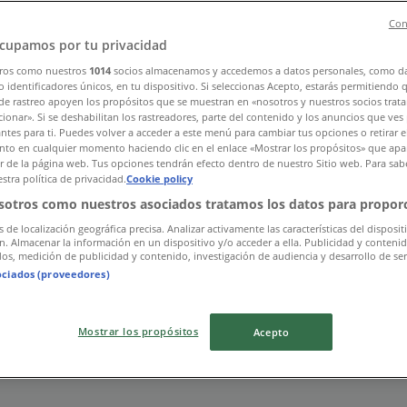
Con
cupamos por tu privacidad
ros como nuestros
1014
socios almacenamos y accedemos a datos personales, como d
 identificadores únicos, en tu dispositivo. Si seleccionas Acepto, estarás permitiendo 
de rastreo apoyen los propósitos que se muestran en «nosotros y nuestros socios trat
ionar». Si se deshabilitan los rastreadores, parte del contenido y los anuncios que ves
antes para ti. Puedes volver a acceder a este menú para cambiar tus opciones o retirar e
to en cualquier momento haciendo clic en el enlace «Mostrar los propósitos» que apar
or de la página web. Tus opciones tendrán efecto dentro de nuestro Sitio web. Para sab
stra política de privacidad.
Cookie policy
sotros como nuestros asociados tratamos los datos para proporc
s de localización geográfica precisa. Analizar activamente las características del disposit
ón. Almacenar la información en un dispositivo y/o acceder a ella. Publicidad y conteni
os, medición de publicidad y contenido, investigación de audiencia y desarrollo de ser
ociados (proveedores)
Mostrar los propósitos
Acepto