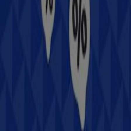
Samsung en Tlaxcala de Xicohténcatl
Publicidad