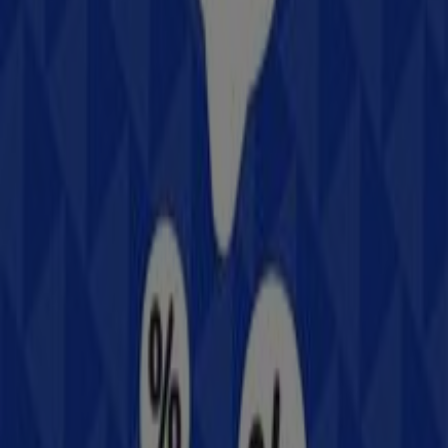
agosto de 2026
.
En Tiendeo te ofrecemos toda la información actualizada
sobre
Samsung
, como los horarios de apertura, las
ofertas exclusivas y la ubicación exacta de la tienda en
Juárez Sur No. 305, Col. Centro
. Además, tendrás
acceso a los últimos catálogos de
Samsung
, donde
podrás descubrir las promociones más recientes y
aprovechar grandes descuentos en productos de
Electrónica
para tus compras en
Tlaxcala de
Xicohténcatl
.
No pierdas la oportunidad de visitar la tienda de
Samsung
en
Juárez Sur No. 305, Col. Centro
para
disfrutar de una experiencia de compra completa. Te
invitamos a explorar las promociones que tenemos para
ti este
agosto
y mantenerte informado de las mejores
ofertas de
Samsung
en
Tlaxcala de Xicohténcatl
.
¡Visítanos y empieza a ahorrar hoy mismo!
Más información de Samsung
Ver otras tiendas de