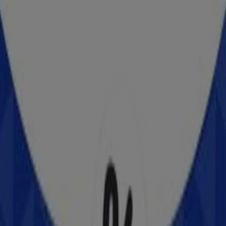
BBVA Bancomer
PZA DE LA CONSTITUCION NO 14, Tlaxcala de
Xicohténcatl
78 m
Comex
20 de Noviembre 41-A Local 19, Ocotlán (Tlaxcala)
96 m
Western Union