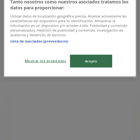
Tanto nosotros como nuestros asociados tratamos los
datos para proporcionar:
Samsung
Utilizar datos de localización geográfica precisa. Analizar activamente las
características del dispositivo para su identificación. Almacenar la
Ofertas Samsung
información en un dispositivo y/o acceder a ella. Publicidad y contenido
personalizados, medición de publicidad y contenido, investigación de
audiencia y desarrollo de servicios.
Publicidad
Lista de asociados (proveedores)
Mostrar los propósitos
Acepto
Las tiendas más cercanas