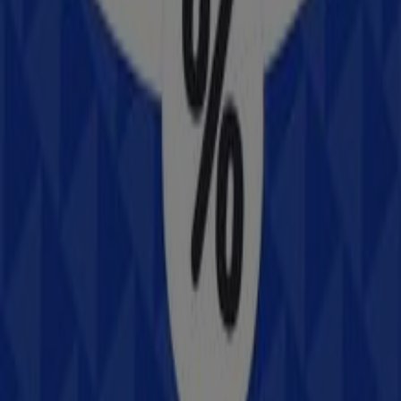
Porfirio Diaz 6, Tlaxcala de Xicohténcatl
101 m
Abierto
Otros negocios de Electrónica en
Tlaxcala de Xicohténcatl
Samsung
Bienvenido a la tienda de
Samsung
en Tiendeo, donde
podrás descubrir las mejores
ofertas
,
promociones
y
catálogos
de esta destacada marca del sector de
Electrónica
. Nuestra tienda física está ubicada en
Juárez
Sur No. 305, Col. Centro
,
Tlaxcala de Xicohténcatl
, y en
ella encontrarás una amplia gama de productos de
calidad que te permitirán ahorrar durante todo el