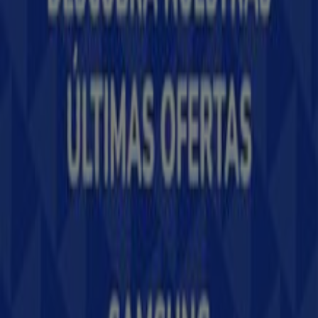
Soluciones para empresas
Noticias y prensa
Trabaja con nosotros
Contáctanos
Contacto comercial y de marketing
Tienda mal colocada en el mapa
Notificar un folleto
¿Encontraste un problema en la web o en la
aplicación?
Índices
Marcas
Marcas locales
Negocios