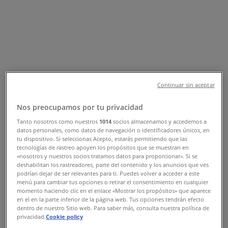
Tienda Samsung | Juárez Sur No.
305, Col. Centro, Tlaxcala de
Xicohténcatl - Teléfonos, Horarios y
Promociones
Tiendeo en Tlaxcala de Xicohténcatl
»
Continuar sin aceptar
Ofertas de Electrónica en Tlaxcala de Xicohténcatl
»
Samsung en Tlaxcala de Xicohténcatl
»
Nos preocupamos por tu privacidad
Samsung | Juárez Sur No. 305, Col. Centro
Tanto nosotros como nuestros
1014
socios almacenamos y accedemos a
datos personales, como datos de navegación o identificadores únicos, en
tu dispositivo. Si seleccionas Acepto, estarás permitiendo que las
Mapa
tecnologías de rastreo apoyen los propósitos que se muestran en
Mapa
«nosotros y nuestros socios tratamos datos para proporcionar». Si se
deshabilitan los rastreadores, parte del contenido y los anuncios que ves
Ofertas de Samsung en Tlaxcala de
podrían dejar de ser relevantes para ti. Puedes volver a acceder a este
menú para cambiar tus opciones o retirar el consentimiento en cualquier
Xicohténcatl
momento haciendo clic en el enlace «Mostrar los propósitos» que aparece
en el en la parte inferior de la página web. Tus opciones tendrán efecto
dentro de nuestro Sitio web. Para saber más, consulta nuestra política de
privacidad.
Cookie policy