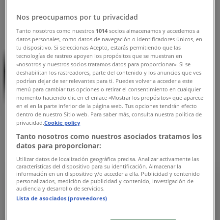
KTM
Nos preocupamos por tu privacidad
Tanto nosotros como nuestros
1014
socios almacenamos y accedemos a
AV. SAN IGNACIO #469-B Col. Don Bosco Vallarta,
datos personales, como datos de navegación o identificadores únicos, en
ZAPOPAN
tu dispositivo. Si seleccionas Acepto, estarás permitiendo que las
tecnologías de rastreo apoyen los propósitos que se muestran en
6.3 km
«nosotros y nuestros socios tratamos datos para proporcionar». Si se
deshabilitan los rastreadores, parte del contenido y los anuncios que ves
Abierto
podrían dejar de ser relevantes para ti. Puedes volver a acceder a este
menú para cambiar tus opciones o retirar el consentimiento en cualquier
momento haciendo clic en el enlace «Mostrar los propósitos» que aparece
en el en la parte inferior de la página web. Tus opciones tendrán efecto
dentro de nuestro Sitio web. Para saber más, consulta nuestra política de
privacidad.
Cookie policy
KTM
Tanto nosotros como nuestros asociados tratamos los
datos para proporcionar:
AV. LOPEZ MATEOS SUR 8845, ZAPOPAN
Utilizar datos de localización geográfica precisa. Analizar activamente las
características del dispositivo para su identificación. Almacenar la
15.0 km
información en un dispositivo y/o acceder a ella. Publicidad y contenido
personalizados, medición de publicidad y contenido, investigación de
audiencia y desarrollo de servicios.
Lista de asociados (proveedores)
Publicidad