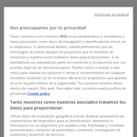
(CDMX):
1
Continuar sin aceptar
Categoría:
Ocio
Nos preocupamos por tu privacidad
Oferta más reciente:
16/3/2026
Tanto nosotros como nuestros
1012
socios almacenamos y accedemos a
datos personales, como datos de navegación o identificadores únicos, en
tu dispositivo. Si seleccionas Acepto, estarás permitiendo que las
tecnologías de rastreo apoyen los propósitos que se muestran en
«nosotros y nuestros socios tratamos datos para proporcionar». Si se
deshabilitan los rastreadores, parte del contenido y los anuncios que ves
podrían dejar de ser relevantes para ti. Puedes volver a acceder a este
Recórcholis
menú para cambiar tus opciones o retirar el consentimiento en cualquier
momento haciendo clic en el enlace «Mostrar los propósitos» que aparece
en el en la parte inferior de la página web. Tus opciones tendrán efecto
Promociones
dentro de nuestro Sitio web. Para saber más, consulta nuestra política de
privacidad.
Cookie policy
{"numCatalogs":1}
Tanto nosotros como nuestros asociados tratamos los
datos para proporcionar:
Horarios y direcciones Recórcholis
Utilizar datos de localización geográfica precisa. Analizar activamente las
características del dispositivo para su identificación. Almacenar la
información en un dispositivo y/o acceder a ella. Publicidad y contenido
personalizados, medición de publicidad y contenido, investigación de
audiencia y desarrollo de servicios.