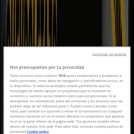
Oferta más reciente:
30/1/2026
Ford
Ford super duty f250 2026 catalogo
Continuar sin aceptar
descargable.
Nos preocupamos por tu privacidad
Tanto nosotros como nuestros
1014
socios almacenamos y accedemos a
datos personales, como datos de navegación o identificadores únicos, en
tu dispositivo. Si seleccionas Acepto, estarás permitiendo que las
Ford
tecnologías de rastreo apoyen los propósitos que se muestran en
«nosotros y nuestros socios tratamos datos para proporcionar». Si se
Ford Explorer ST 2026
deshabilitan los rastreadores, parte del contenido y los anuncios que ves
podrían dejar de ser relevantes para ti. Puedes volver a acceder a este
menú para cambiar tus opciones o retirar el consentimiento en cualquier
momento haciendo clic en el enlace «Mostrar los propósitos» que aparece
en el en la parte inferior de la página web. Tus opciones tendrán efecto
dentro de nuestro Sitio web. Para saber más, consulta nuestra política de
Ford
privacidad.
Cookie policy