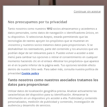
Publicidad
Continuar sin aceptar
Nos preocupamos por tu privacidad
Tanto nosotros como nuestros
1012
socios almacenamos y accedemos a
datos personales, como datos de navegación o identificadores únicos, en
tu dispositivo. Si seleccionas Acepto, estarás permitiendo que las
tecnologías de rastreo apoyen los propósitos que se muestran en
«nosotros y nuestros socios tratamos datos para proporcionar». Si se
deshabilitan los rastreadores, parte del contenido y los anuncios que ves
podrían dejar de ser relevantes para ti. Puedes volver a acceder a este
menú para cambiar tus opciones o retirar el consentimiento en cualquier
momento haciendo clic en el enlace «Mostrar los propósitos» que aparece
en el en la parte inferior de la página web. Tus opciones tendrán efecto
{"numCatalogs":0}
dentro de nuestro Sitio web. Para saber más, consulta nuestra política de
privacidad.
Cookie policy
Horarios y direcciones Aeropostale
Tanto nosotros como nuestros asociados tratamos los
datos para proporcionar:
Utilizar datos de localización geográfica precisa. Analizar activamente las
características del dispositivo para su identificación. Almacenar la
información en un dispositivo y/o acceder a ella. Publicidad y contenido
Aeropostale
personalizados, medición de publicidad y contenido, investigación de
audiencia y desarrollo de servicios.