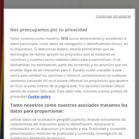
Categoría:
Supermercados
Continuar sin aceptar
Oferta más reciente:
26/5/2026
Nos preocupamos por tu privacidad
Tanto nosotros como nuestros
1012
socios almacenamos y accedemos a
datos personales, como datos de navegación o identificadores únicos, en
tu dispositivo. Si seleccionas Acepto, estarás permitiendo que las
tecnologías de rastreo apoyen los propósitos que se muestran en
«nosotros y nuestros socios tratamos datos para proporcionar». Si se
deshabilitan los rastreadores, parte del contenido y los anuncios que ves
Mi Tienda del Ahorro
podrían dejar de ser relevantes para ti. Puedes volver a acceder a este
menú para cambiar tus opciones o retirar el consentimiento en cualquier
Descuentos y promociones
momento haciendo clic en el enlace «Mostrar los propósitos» que aparece
en el en la parte inferior de la página web. Tus opciones tendrán efecto
dentro de nuestro Sitio web. Para saber más, consulta nuestra política de
Vence hoy
privacidad.
Cookie policy
Tanto nosotros como nuestros asociados tratamos los
datos para proporcionar:
Utilizar datos de localización geográfica precisa. Analizar activamente las
Mi Tienda del Ahorro
características del dispositivo para su identificación. Almacenar la
información en un dispositivo y/o acceder a ella. Publicidad y contenido
personalizados, medición de publicidad y contenido, investigación de
Ofertas Mi Tienda del Ahorro
audiencia y desarrollo de servicios.