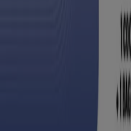
Super kompras
Gangas y ofertas actuales
Vence el 23/8
Nuevo
Soriana Súper
Ofertas exclusivas para nuestros clientes
Vence el 12/8
Nuevo
Soriana Híper