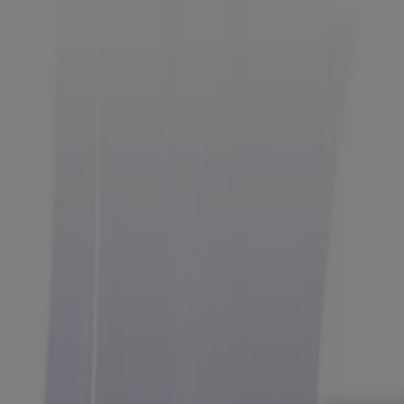
Estás aquí:
Ciudad de México
Destacados
Supermercados
Tiendas Departamentales
Ropa
Belleza
Restaurantes
Autos
Bancos y Servicios
Deporte
Libre
Publicidad
Walmart - Ofertas, Folletos y Catálo