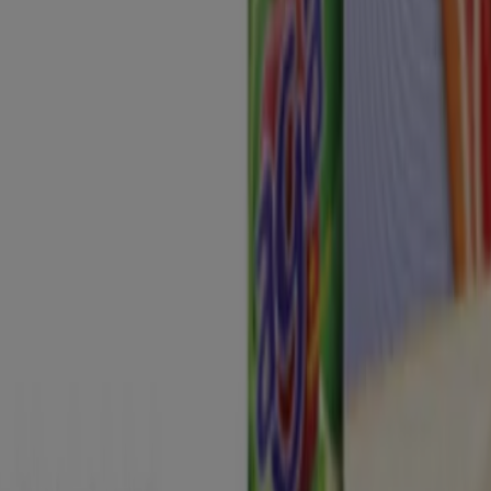
 catálogos
es de gangas