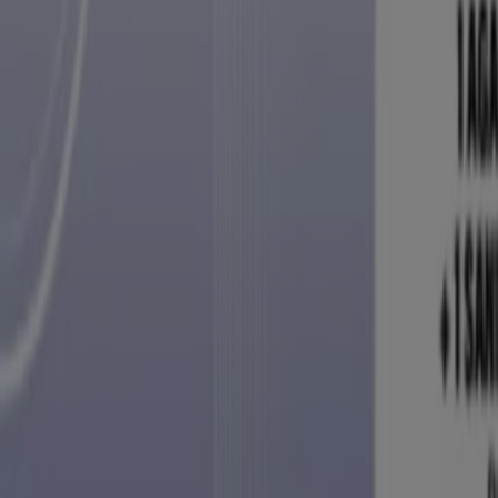
S-Mart
OXXO
Casa Ley
Soriana Mercado
Costco
Merco
Mi Tienda del Ahorro
Alsuper
Tiendas 3B
Waldos
Zorro
La Comer