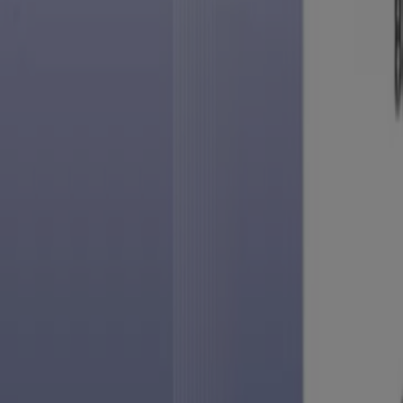
Vistazo de las ofertas de Walmart
Catálogos con ofertas de Walmart:
1
Categoría:
Supermercados
Oferta más reciente:
30/7/2026
Publicidad