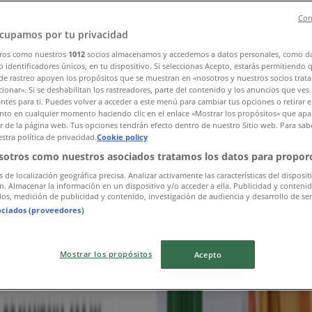
Con
cupamos por tu privacidad
ros como nuestros
1012
socios almacenamos y accedemos a datos personales, como d
 identificadores únicos, en tu dispositivo. Si seleccionas Acepto, estarás permitiendo 
de rastreo apoyen los propósitos que se muestran en «nosotros y nuestros socios trat
ionar». Si se deshabilitan los rastreadores, parte del contenido y los anuncios que ves
antes para ti. Puedes volver a acceder a este menú para cambiar tus opciones o retirar e
to en cualquier momento haciendo clic en el enlace «Mostrar los propósitos» que apar
ciudad
or de la página web. Tus opciones tendrán efecto dentro de nuestro Sitio web. Para sab
stra política de privacidad.
Cookie policy
sotros como nuestros asociados tratamos los datos para proporc
s de localización geográfica precisa. Analizar activamente las características del disposit
ón. Almacenar la información en un dispositivo y/o acceder a ella. Publicidad y conteni
os, medición de publicidad y contenido, investigación de audiencia y desarrollo de ser
ociados (proveedores)
Mostrar los propósitos
Acepto