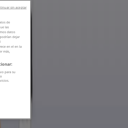
tinuar sin aceptar
atos de
que las
amos datos
 podrían dejar
l
ece en el en la
er más,
ionar:
ivo para su
do
vicios.