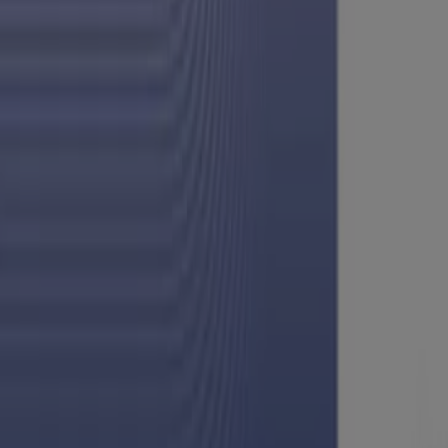
Walmart
Promos
Vence el 13/9
{"numCatalogs":1}
Otros usuarios también vieron estos
Super Q
Ofertas principales para todos los cazador
Vence el 31/8
Nuevo