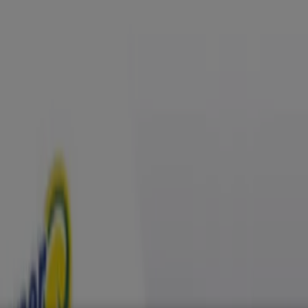
, Zapatos y Accesorios
El Regreso A Clases
Hogar
Farmacias 
rías y Papelerías
Ocio
Niños
Viajes y Entretenimiento
Ópticas
gos