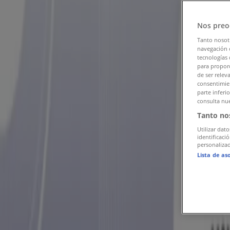
Seguir para obtener ofertas
Nos preo
Tiendeo
»
Tanto nosot
Ofertas de Supermercados cerca de ti
»
navegación o
tecnologías 
Walmart
para proporc
de ser relev
consentimien
Otras tiendas Supermercados en tu 
parte inferi
consulta nue
Bodega Aurrera
Tanto no
Utilizar dato
Walmart
identificaci
personalizad
Sam's Club
Lista de as
Soriana Híper
HEB
Chedraui