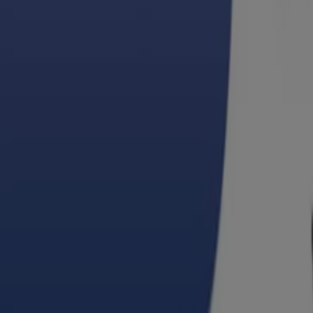
Nuestras mejores gangas
Vence el 12/8
Nuevo
Soriana Express
Excelente oferta para cazadores de gangas
Vence el 12/8
Nuevo
Tiendas Neto
BACK TO SCHOOL TIENDAS NETO
Vence el 31/8