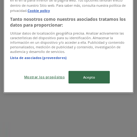
en el en la parte inferior de la página web. Tus opciones tendrán efecto
Bomssa
dentro de nuestro Sitio web. Para saber más, consulta nuestra política de
privacidad.
Cookie policy
Prolongación Avenida Hidalgo No. 312, Tramo
Tanto nosotros como nuestros asociados tratamos los
Tonalá-Arriaga Plaza las flores, Tonalá (Chiapas)
datos para proporcionar:
Utilizar datos de localización geográfica precisa. Analizar activamente las
características del dispositivo para su identificación. Almacenar la
información en un dispositivo y/o acceder a ella. Publicidad y contenido
personalizados, medición de publicidad y contenido, investigación de
audiencia y desarrollo de servicios.
Bomssa
Lista de asociados (proveedores)
Avenida Juarez Mza. 212 Lote 10 entre Av. 55 Y 60 Av.
Colonia Ejidal, Minatitlán (Veracruz)
Mostrar los propósitos
Acepto
Bomssa
Avenida Constituyentes del 74 No. 254 Centro
Comercial Multiplaza Chetumal entre Territorio
Federal y Tomas Aznar Fraccionamiento El Encanto,