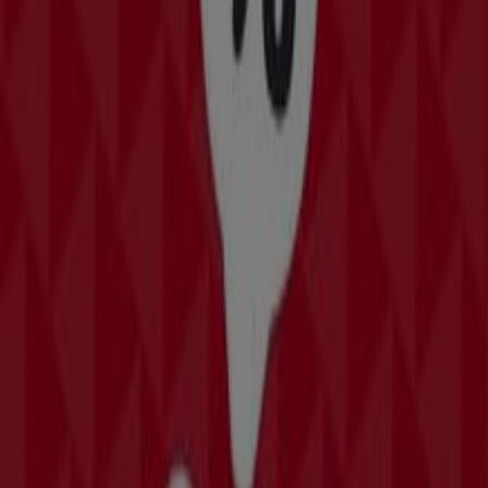
Todos los catálogos de Bomssa
Bomssa
Ofertas Bomssa
Más información de Bomssa
Otros negocios de Tiendas
Departamentales
Bomssa, todas las ofertas a tu
alcance