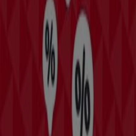
Bienvenido a Tiendeo, el lugar ideal para descubrir todas
las tiendas de
Bomssa
y acceder a sus
ofertas
,
catálogos
y
promociones
. Durante el mes de
agosto de
2026
, te invitamos a explorar las tiendas de
Bomssa
, una
de las marcas más reconocidas en el sector de
Tiendas
Departamentales
, y aprovechar sus últimas novedades
y descuentos.
En Tiendeo, te ofrecemos una guía completa de todas las
tiendas físicas de
Bomssa
, facilitándote la información
sobre ubicaciones, horarios de atención y detalles
importantes para una experiencia de compra cómoda.
Además, podrás acceder a
promociones
exclusivas y
descubrir los productos con los mayores descuentos
disponibles durante este
agosto
.
No te pierdas las
ofertas
de
Bomssa
y mantente
actualizado con los mejores precios y promociones
disponibles en todas sus tiendas durante
agosto de
2026
. ¡Empieza a explorar todas las tiendas de
Bomssa
y
descubre las promociones que hemos preparado para ti!