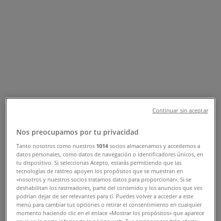
Tiendas Bomssa - Horarios,
Teléfonos y Direcciones
Tiendeo
»
Ofertas de Tiendas Departamentales cerca de ti
»
Bomssa
»
Tiendas de Bomssa
Bomssa
Continuar sin aceptar
Nos preocupamos por tu privacidad
Tanto nosotros como nuestros
1014
socios almacenamos y accedemos a
datos personales, como datos de navegación o identificadores únicos, en
Bomssa
tu dispositivo. Si seleccionas Acepto, estarás permitiendo que las
tecnologías de rastreo apoyen los propósitos que se muestran en
calle 46 #446B entre 45 y 47 Col. Centro, Mérida
«nosotros y nuestros socios tratamos datos para proporcionar». Si se
deshabilitan los rastreadores, parte del contenido y los anuncios que ves
podrían dejar de ser relevantes para ti. Puedes volver a acceder a este
menú para cambiar tus opciones o retirar el consentimiento en cualquier
momento haciendo clic en el enlace «Mostrar los propósitos» que aparece