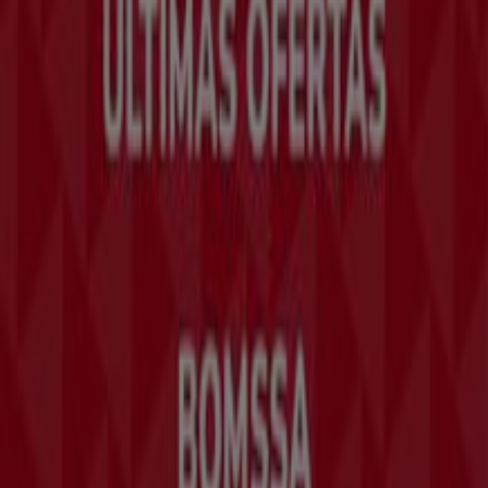
Soluciones para empresas
Noticias y prensa
Trabaja con nosotros
Contáctanos
Contacto comercial y de marketing
Tienda mal colocada en el mapa
Notificar un folleto
¿Encontraste un problema en la web o en la
aplicación?
Índices
Marcas
Negocios
Productos