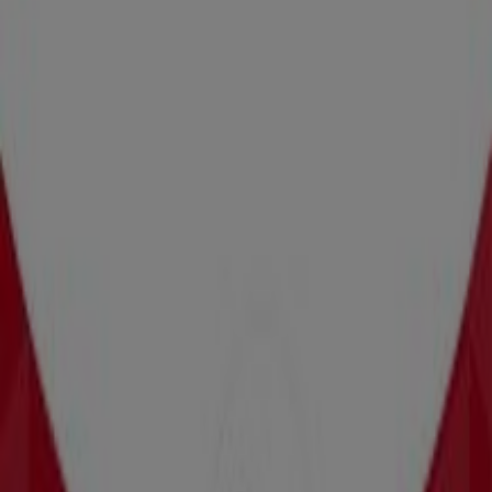
Chetumal
Publicidad
Bomssa
c.60 #247A x 21 y 35, Mérida