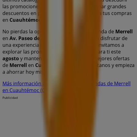
las promociones más recientes y aprovechar grandes
descuentos en productos de
Deporte
para tus compras
en
Cuauhtémoc (CDMX)
.
No pierdas la oportunidad de visitar la tienda de
Merrell
en
Av. Paseo de la Reforma No. 222
para disfrutar de
una experiencia de compra completa. Te invitamos a
explorar las promociones que tenemos para ti este
agosto
y mantenerte informado de las mejores ofertas
de
Merrell
en
Cuauhtémoc (CDMX)
. ¡Visítanos y empieza
a ahorrar hoy mismo!
Más información de Merrell
Ver otras tiendas de Merrell
en Cuauhtémoc (CDMX)
Publicidad