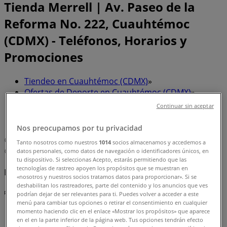
Tienda Merrell | Av. Paseo de la
Reforma No. 222, Cuauhtémoc
(CDMX) - Teléfonos, Horarios y
Promociones
Tiendeo en Cuauhtémoc (CDMX)
»
Ofertas de Deporte en Cuauhtémoc (CDMX)
»
Merrell en Cuauhtémoc (CDMX)
»
Continuar sin aceptar
Merrell | Av. Paseo de la Reforma No. 222
Nos preocupamos por tu privacidad
Mapa
(55)91290234
Tanto nosotros como nuestros
1014
socios almacenamos y accedemos a
datos personales, como datos de navegación o identificadores únicos, en
Mapa
(55)91290234
tu dispositivo. Si seleccionas Acepto, estarás permitiendo que las
tecnologías de rastreo apoyen los propósitos que se muestran en
Estamos a punto de publicar ofertas de Merrell
«nosotros y nuestros socios tratamos datos para proporcionar». Si se
deshabilitan los rastreadores, parte del contenido y los anuncios que ves
Publicidad
podrían dejar de ser relevantes para ti. Puedes volver a acceder a este
menú para cambiar tus opciones o retirar el consentimiento en cualquier
momento haciendo clic en el enlace «Mostrar los propósitos» que aparece
en el en la parte inferior de la página web. Tus opciones tendrán efecto