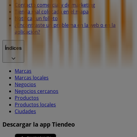
Contacto comercial y de marketing
Tienda mal colocada en el mapa
Notificar un folleto
¿Encontraste un problema en la web o en la
aplicación?
Índices
Marcas
Marcas locales
Negocios
Negocios cercanos
Productos
Productos locales
Ciudades
Descargar la app Tiendeo