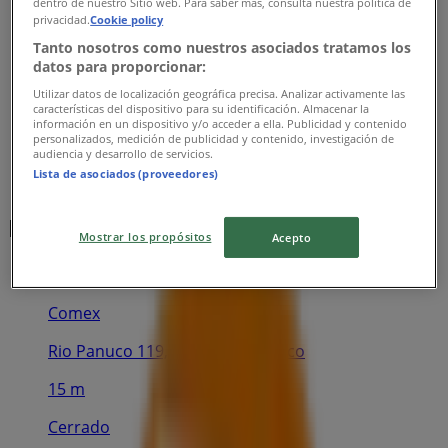
dentro de nuestro Sitio web. Para saber más, consulta nuestra política de
privacidad.
Cookie policy
Tanto nosotros como nuestros asociados tratamos los
datos para proporcionar:
Utilizar datos de localización geográfica precisa. Analizar activamente las
características del dispositivo para su identificación. Almacenar la
información en un dispositivo y/o acceder a ella. Publicidad y contenido
personalizados, medición de publicidad y contenido, investigación de
audiencia y desarrollo de servicios.
Lista de asociados (proveedores)
Las tiendas más cercanas
Mostrar los propósitos
Acepto
Comex
Rio Panuco 119, Ciudad de México
15 m
Cerrado