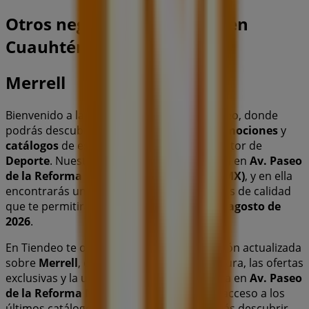
Otros negocios de Deporte en
Cuauhtémoc (CDMX)
Merrell
Bienvenido a la tienda de
Merrell
en Tiendeo, donde
podrás descubrir las mejores
ofertas
,
promociones
y
catálogos
de esta destacada marca del sector de
Deporte
. Nuestra tienda física está ubicada en
Av. Paseo
de la Reforma No. 222
,
Cuauhtémoc (CDMX)
, y en ella
encontrarás una amplia gama de productos de calidad
que te permitirán ahorrar durante todo el
agosto de
2026
.
En Tiendeo te ofrecemos toda la información actualizada
sobre
Merrell
, como los horarios de apertura, las ofertas
exclusivas y la ubicación exacta de la tienda en
Av. Paseo
de la Reforma No. 222
. Además, tendrás acceso a los
últimos catálogos de
Merrell
, donde podrás descubrir