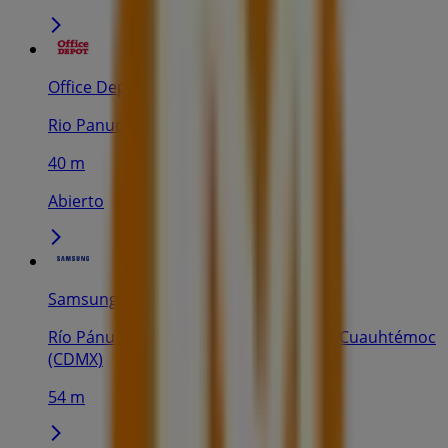
Office Depot
Rio Panuco No. 127, Ciudad de México
40 m
Abierto
Samsung
Río Pánuco No. 127, Col. Cuauhtémoc, Cuauhtémoc
(CDMX)
54 m