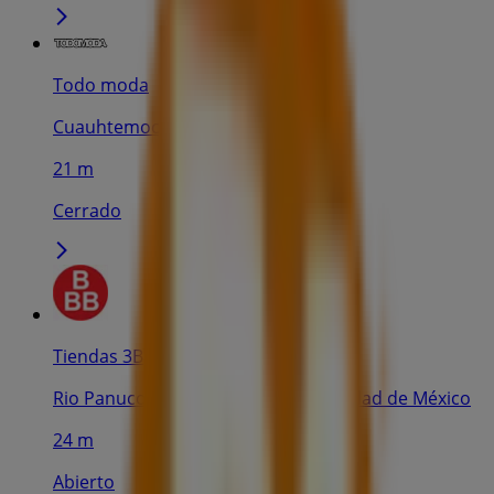
Todo moda
Cuauhtemoc, Cuauhtémoc (CDMX)
21 m
Cerrado
Tiendas 3B
Rio Panuco N 147 esq. Rio Tiber, Ciudad de México
24 m
Abierto