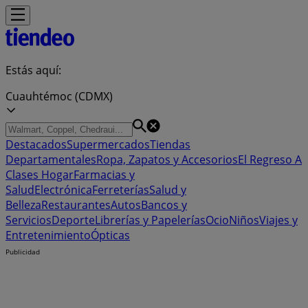
Estás aquí:
Cuauhtémoc (CDMX)
Destacados
Supermercados
Tiendas
Departamentales
Ropa, Zapatos y Accesorios
El Regreso A
Clases
Hogar
Farmacias y
Salud
Electrónica
Ferreterías
Salud y
Belleza
Restaurantes
Autos
Bancos y
Servicios
Deporte
Librerías y Papelerías
Ocio
Niños
Viajes y
Entretenimiento
Ópticas
Publicidad