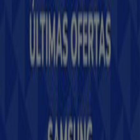
Soluciones para empresas
Noticias y prensa
Trabaja con nosotros
Contáctanos
Contacto comercial y de marketing
Tienda mal colocada en el mapa
Notificar un folleto
¿Encontraste un problema en la web o en la
aplicación?
Índices
Marcas
Marcas locales