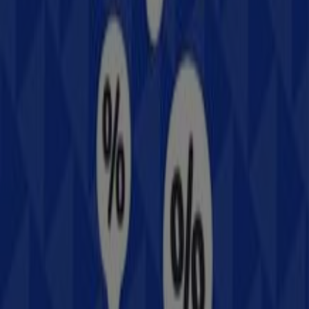
ella encontrarás una amplia gama de productos de
calidad que te permitirán ahorrar durante todo el
agosto de 2026
.
En Tiendeo te ofrecemos toda la información actualizada
sobre
Samsung
, como los horarios de apertura, las
ofertas exclusivas y la ubicación exacta de la tienda en
Av. Serdán S/N, entre Calle 19 y 20
. Además, tendrás
acceso a los últimos catálogos de
Samsung
, donde
podrás descubrir las promociones más recientes y
aprovechar grandes descuentos en productos de
Electrónica
para tus compras en
Heróica Guaymas
.
No pierdas la oportunidad de visitar la tienda de
Samsung
en
Av. Serdán S/N, entre Calle 19 y 20
para
disfrutar de una experiencia de compra completa. Te
invitamos a explorar las promociones que tenemos para
ti este
agosto
y mantenerte informado de las mejores
ofertas de
Samsung
en
Heróica Guaymas
. ¡Visítanos y
empieza a ahorrar hoy mismo!
Más información de Samsung
Ver otras tiendas de