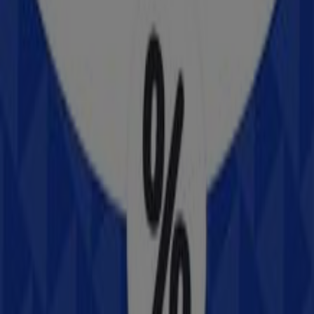
Boulevard Benito Juarez Y Calle Guadalupe S/n,
Sonora
438 m
Abierto
Soriana Mercado
Blvd. Benito Juaréz y Calle Guadalupe, S/N, Heróica
Guaymas
439 m
Cerrado
HSBC