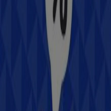
Blvd. Benito Juaréz esq. Calle Guadalupe S/N,
Heróica Guaymas
520 m
Cerrado
Otros negocios de Electrónica en
Heróica Guaymas
Samsung
Bienvenido a la tienda de
Samsung
en Tiendeo, donde
podrás descubrir las mejores
ofertas
,
promociones
y
catálogos
de esta destacada marca del sector de
Electrónica
. Nuestra tienda física está ubicada en
Av.
Serdán S/N, entre Calle 19 y 20
,
Heróica Guaymas
, y en