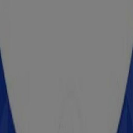
Modelorama
NAC GOLFO 81B, Heróica Guaymas
229 m
OXXO
Calle Sexta S/N, Heróica Guaymas
410 m
Banamex