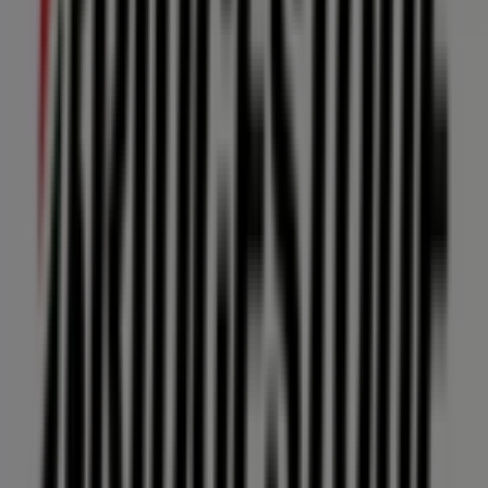
Superette
Boulevard Ignacio Zaragoza #8883, Ciudad Juárez
586 m
Otros negocios de Autos en Ciudad
Juárez
Bridgestone
Bienvenido a la tienda de
Bridgestone
en Tiendeo,
donde podrás descubrir las mejores
ofertas
,
promociones
y
catálogos
de esta destacada marca del
sector de
Autos
. Nuestra tienda física está ubicada en