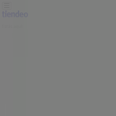
Estás aquí:
Ciudad Juárez
Destacados
Supermercados
Tiendas
Departamentales
Ropa, Zapatos y Accesorios
El Regreso A
Clases
Hogar
Farmacias y
Salud
Electrónica
Ferreterías
Salud y
Belleza
Restaurantes
Autos
Bancos y
Servicios
Deporte
Librerías y Papelerías
Ocio
Niños
Viajes y
Entretenimiento
Ópticas
Publicidad