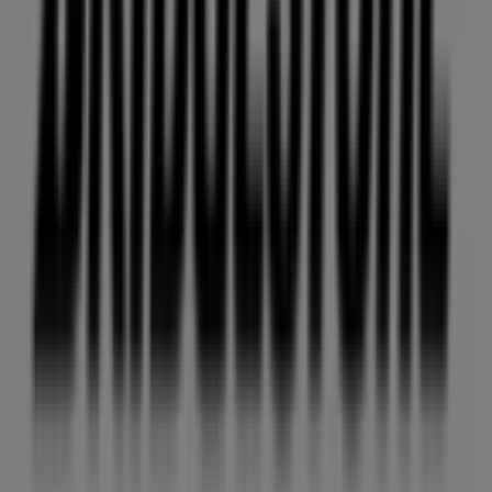
Blvd. Manuel Gómez Morín 8133
,
Ciudad Juárez
, y en
ella encontrarás una amplia gama de productos de
calidad que te permitirán ahorrar durante todo el
agosto de 2026
.
En Tiendeo te ofrecemos toda la información actualizada
sobre
Bridgestone
, como los horarios de apertura, las
ofertas exclusivas y la ubicación exacta de la tienda en
Blvd. Manuel Gómez Morín 8133
. Además, tendrás
acceso a los últimos catálogos de
Bridgestone
, donde
podrás descubrir las promociones más recientes y
aprovechar grandes descuentos en productos de
Autos
para tus compras en
Ciudad Juárez
.
No pierdas la oportunidad de visitar la tienda de
Bridgestone
en
Blvd. Manuel Gómez Morín 8133
para
disfrutar de una experiencia de compra completa. Te
invitamos a explorar las promociones que tenemos para
ti este
agosto
y mantenerte informado de las mejores
ofertas de
Bridgestone
en
Ciudad Juárez
. ¡Visítanos y
empieza a ahorrar hoy mismo!