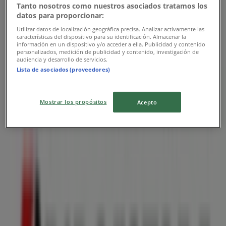
Tanto nosotros como nuestros asociados tratamos los
datos para proporcionar:
Bridgestone
Utilizar datos de localización geográfica precisa. Analizar activamente las
características del dispositivo para su identificación. Almacenar la
información en un dispositivo y/o acceder a ella. Publicidad y contenido
Promo
personalizados, medición de publicidad y contenido, investigación de
audiencia y desarrollo de servicios.
Vence el 30/8
Lista de asociados (proveedores)
Las tiendas más cercanas
Mostrar los propósitos
Acepto
Sayer
CALLE BENITO JUÁREZ S\N, Ciudad Juárez
319 m
Del Rio