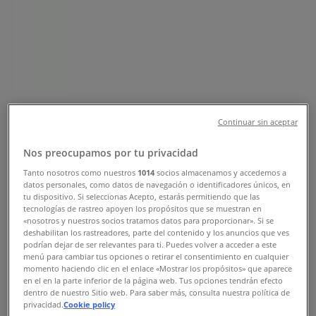
Tienda Bridgestone | Blvd. Manuel
Gómez Morín 8133, Ciudad Juárez -
Teléfonos, Horarios y Promociones
Tiendeo en Ciudad Juárez
»
Ofertas de Autos en Ciudad Juárez
»
Bridgestone en Ciudad Juárez
»
Continuar sin aceptar
Bridgestone | Blvd. Manuel Gómez Morín 8133
Nos preocupamos por tu privacidad
Mapa
01(656)6173208
Bridge Stone Cs Tire Center
Tanto nosotros como nuestros
1014
socios almacenamos y accedemos a
datos personales, como datos de navegación o identificadores únicos, en
Mapa
01(656)6173208
Bridge Stone Cs Tire Center
tu dispositivo. Si seleccionas Acepto, estarás permitiendo que las
tecnologías de rastreo apoyen los propósitos que se muestran en
Ofertas de Bridgestone en Ciudad
«nosotros y nuestros socios tratamos datos para proporcionar». Si se
deshabilitan los rastreadores, parte del contenido y los anuncios que ves
Juárez
podrían dejar de ser relevantes para ti. Puedes volver a acceder a este
menú para cambiar tus opciones o retirar el consentimiento en cualquier
momento haciendo clic en el enlace «Mostrar los propósitos» que aparece
en el en la parte inferior de la página web. Tus opciones tendrán efecto
dentro de nuestro Sitio web. Para saber más, consulta nuestra política de
privacidad.
Cookie policy