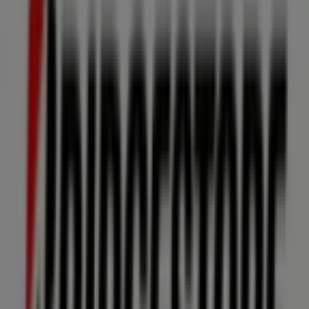
Avenida de las Torres, 126, Ciudad Juárez
393 m
OXXO
Valle Del Paseo 604, Ciudad Juárez
540 m
Modelorama
MIGUEL HIDALGO 962, Ciudad Juárez
559 m