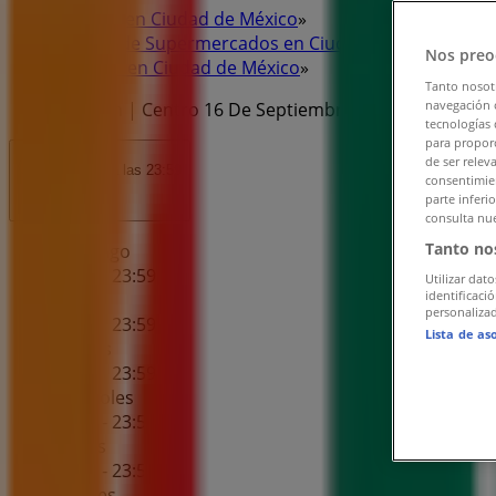
Tiendeo en Ciudad de México
»
Ofertas de Supermercados en Ciudad de México
»
Nos preo
7-eleven en Ciudad de México
»
Tanto nosot
navegación o
7-eleven | Centro 16 De Septiembre #53
tecnologías 
para proporc
de ser relev
Abierto
Hasta las 23:59
consentimien
parte inferi
consulta nue
Tanto no
Domingo
00:00 - 23:59
Utilizar dato
identificaci
Lunes
personalizad
00:00 - 23:59
Lista de as
Martes
00:00 - 23:59
Miércoles
00:00 - 23:59
Jueves
00:00 - 23:59
Viernes