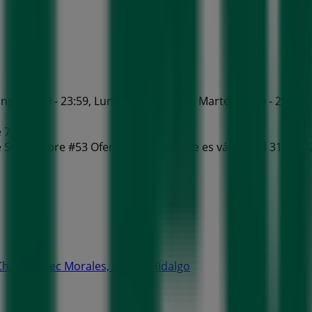
go 00:00 - 23:59, Lunes 00:00 - 23:59, Martes 00:00 - 23:59, M
 7-eleven.
 Septiembre #53 Ofertas 7-eleven que es válido del 31/7/202
. Chapultepec Morales, Miguel Hidalgo