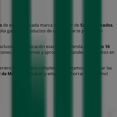
s
de esta destacada marca del sector de
Supermercados
.
mplia gama de productos de calidad que te permitirán
xclusivas y la ubicación exacta de la tienda en
Centro 16
ciones más recientes y aprovechar grandes descuentos en
eriencia de compra completa. Te invitamos a explorar las
 de México
. ¡Visítanos y empieza a ahorrar hoy mismo!