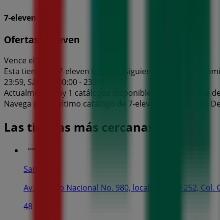
7-eleven
Ofertas 7-eleven
Vence el 26/8
Esta tienda de 7-eleven tiene los siguientes horarios: Domin
23:59, Sábado 00:00 - 23:59
Actualmente hay 1 catálogos disponibles en esta tienda de
Navega por el último catálogo de 7-eleven en Centro 16 De
Las tiendas más cercanas
Samsung
Av. Ejército Nacional No. 980, locales 250 al 252, Col
48 m