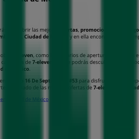
ás descubrir las mejores
ofertas
,
promociones
y
catálogo
embre #53
,
Ciudad de México
, y en ella encontrarás una a
 sobre
7-eleven
, como los horarios de apertura, las ofertas e
s catálogos de
7-eleven
, donde podrás descubrir las promo
d de México
.
en
Centro 16 De Septiembre #53
para disfrutar de una exp
te informado de las mejores ofertas de
7-eleven
en
Ciudad
n en Ciudad de México