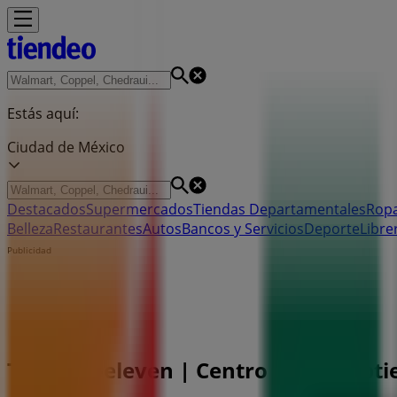
Estás aquí:
Ciudad de México
Destacados
Supermercados
Tiendas Departamentales
Ropa
Belleza
Restaurantes
Autos
Bancos y Servicios
Deporte
Libre
Publicidad
Tienda 7-eleven | Centro 16 De Septi