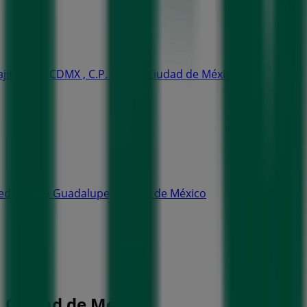
ajimalpa , CDMX , C.P. 05200, Ciudad de México
ueducto de Guadalupe, Ciudad de México
 Ciudad de México