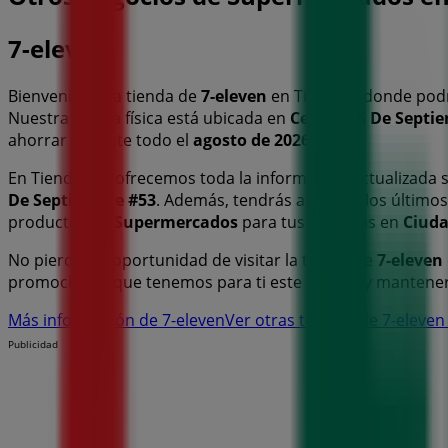
7-eleven
Bienvenido a la tienda de
7-eleven
en Tiendeo, donde podr
Nuestra tienda física está ubicada en
Centro 16 De Septi
ahorrar durante todo el
agosto de 2026
.
En Tiendeo te ofrecemos toda la información actualizada
De Septiembre #53
. Además, tendrás acceso a los último
productos de
Supermercados
para tus compras en
Ciuda
No pierdas la oportunidad de visitar la tienda de
7-eleven
promociones que tenemos para ti este
agosto
y mantener
Más información de 7-eleven
Ver otras tiendas de 7-eleve
Publicidad