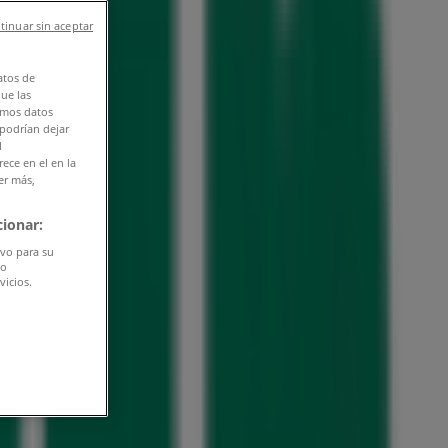
tinuar sin aceptar
atos de
que las
amos datos
 podrían dejar
l
ece en el en la
er más,
ionar:
ivo para su
do
vicios.