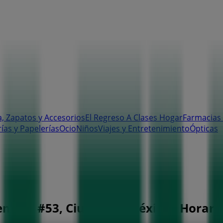
, Zapatos y Accesorios
El Regreso A Clases
Hogar
Farmacias 
rías y Papelerías
Ocio
Niños
Viajes y Entretenimiento
Ópticas
embre #53, Ciudad de México - Horario