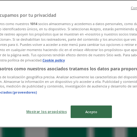
Con
cupamos por tu privacidad
ros como nuestros
1014
socios almacenamos y accedemos a datos personales, como d
 identificadores únicos, en tu dispositivo. Si seleccionas Acepto, estarás permitiendo 
de rastreo apoyen los propósitos que se muestran en «nosotros y nuestros socios trat
ionar». Si se deshabilitan los rastreadores, parte del contenido y los anuncios que ves
antes para ti. Puedes volver a acceder a este menú para cambiar tus opciones o retirar e
to en cualquier momento haciendo clic en el enlace «Mostrar los propósitos» que apar
or de la página web. Tus opciones tendrán efecto dentro de nuestro Sitio web. Para sab
stra política de privacidad.
Cookie policy
sotros como nuestros asociados tratamos los datos para proporc
s de localización geográfica precisa. Analizar activamente las características del disposit
ón. Almacenar la información en un dispositivo y/o acceder a ella. Publicidad y conteni
os, medición de publicidad y contenido, investigación de audiencia y desarrollo de ser
ociados (proveedores)
Mostrar los propósitos
Acepto