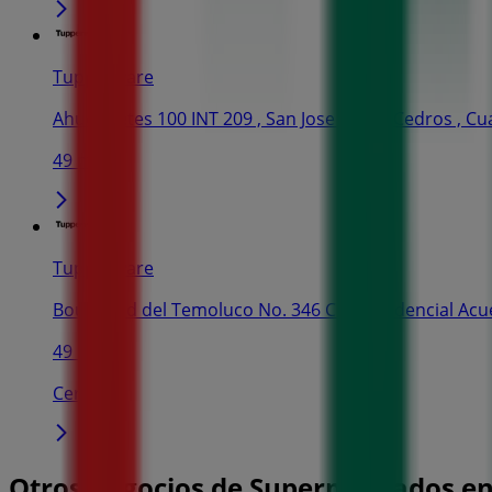
Tupperware
Ahuehuetes 100 INT 209 , San Jose de los Cedros , Cu
49 m
Tupperware
Boulevard del Temoluco No. 346 Col. Residencial Ac
49 m
Cerrado
Otros negocios de Supermercados en