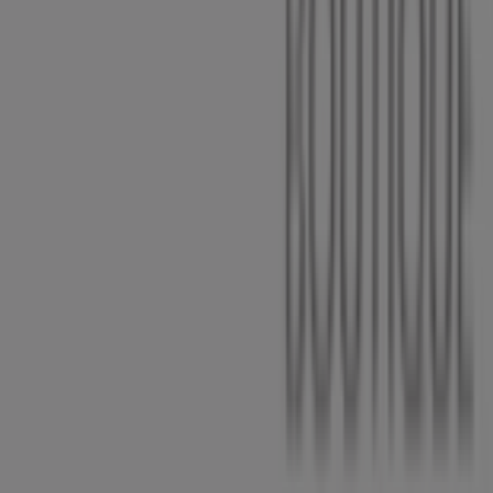
Tienda mal colocada en el mapa
Notificar un folleto
¿Encontraste un problema en la web o en la
aplicación?
Índices
Marcas
Marcas locales
Negocios
Negocios cercanos
Productos
Productos locales
Ciudades
Descargar la app Tiendeo