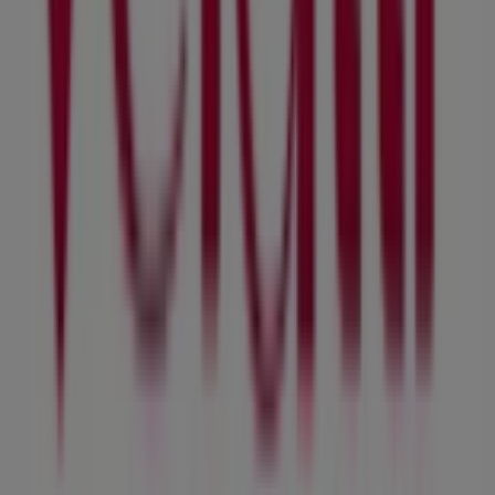
Naucalpan (México)
Velatti Muebles
Bienvenido a la tienda de
Velatti Muebles
en Tiendeo,
donde podrás descubrir las mejores
ofertas
,
promociones
y
catálogos
de esta destacada marca del
sector de
Hogar
. Nuestra tienda física está ubicada en
AV. MANUEL ÁVILA CAMACHO No. 235-D
,
Naucalpan
(México)
, y en ella encontrarás una amplia gama de
productos de calidad que te permitirán ahorrar durante
todo el
agosto de 2026
.
En Tiendeo te ofrecemos toda la información actualizada
sobre
Velatti Muebles
, como los horarios de apertura,
las ofertas exclusivas y la ubicación exacta de la tienda
en
AV. MANUEL ÁVILA CAMACHO No. 235-D
. Además,
tendrás acceso a los últimos catálogos de
Velatti
Muebles
, donde podrás descubrir las promociones más
recientes y aprovechar grandes descuentos en