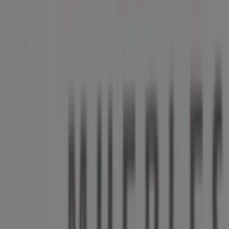
productos de
Hogar
para tus compras en
Naucalpan
(México)
.
No pierdas la oportunidad de visitar la tienda de
Velatti
Muebles
en
AV. MANUEL ÁVILA CAMACHO No. 235-D
para disfrutar de una experiencia de compra completa.
Te invitamos a explorar las promociones que tenemos
para ti este
agosto
y mantenerte informado de las
mejores ofertas de
Velatti Muebles
en
Naucalpan
(México)
. ¡Visítanos y empieza a ahorrar hoy mismo!
Más información de Velatti Muebles
Ver otras tiendas de
Velatti Muebles en Naucalpan (México)
Publicidad