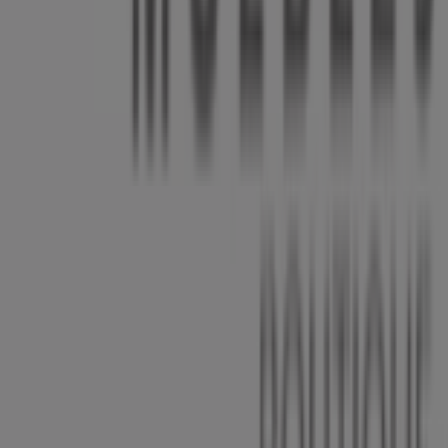
Tiendeo forma parte de Shopfully, la empresa
tecnológica que está reinventando las compras locales
en todo el mundo.
Tiendeo
¿Qué hacemos?
Soluciones para empresas
Noticias y prensa
Trabaja con nosotros
Contáctanos
Contacto comercial y de marketing