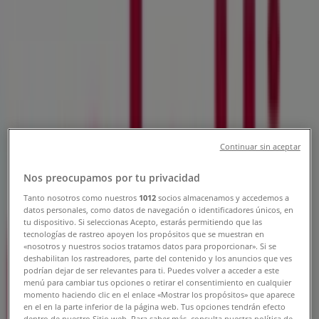
Tienda Velatti Muebles | AV.
MANUEL ÁVILA CAMACHO No. 235-
D, Naucalpan (México) - Teléfonos,
Horarios y Promociones
Tiendeo en Naucalpan (México)
»
Ofertas de Hogar en Naucalpan (México)
»
Velatti Muebles en Naucalpan (México)
»
Continuar sin aceptar
Velatti Muebles | AV. MANUEL ÁVILA CAMACHO No.
Nos preocupamos por tu privacidad
235-D
Tanto nosotros como nuestros
1012
socios almacenamos y accedemos a
datos personales, como datos de navegación o identificadores únicos, en
Mapa
(55)+55767117
tu dispositivo. Si seleccionas Acepto, estarás permitiendo que las
Mapa
(55)+55767117
tecnologías de rastreo apoyen los propósitos que se muestran en
«nosotros y nuestros socios tratamos datos para proporcionar». Si se
Estamos a punto de publicar ofertas de Velatti Muebles
deshabilitan los rastreadores, parte del contenido y los anuncios que ves
podrían dejar de ser relevantes para ti. Puedes volver a acceder a este
menú para cambiar tus opciones o retirar el consentimiento en cualquier
Publicidad
momento haciendo clic en el enlace «Mostrar los propósitos» que aparece
en el en la parte inferior de la página web. Tus opciones tendrán efecto
dentro de nuestro Sitio web. Para saber más, consulta nuestra política de