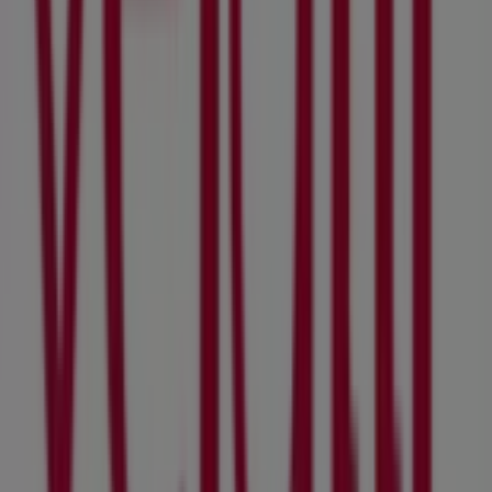
Farmacias Similares
Estacas Norte, 16, Naucalpan (México)
285 m
Cerrado
HSBC
Calle de Estacas norte no. 16, Naucalpan (México)
295 m
Otros negocios de Hogar en