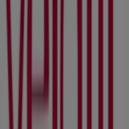
Tiendas 3B
Juarez No. 76, Ciudad de México
264 m
Banamex
Avenida Jose Maria Morelos S/n, San Jorge Pueblo
Nuevo
284 m
Abierto