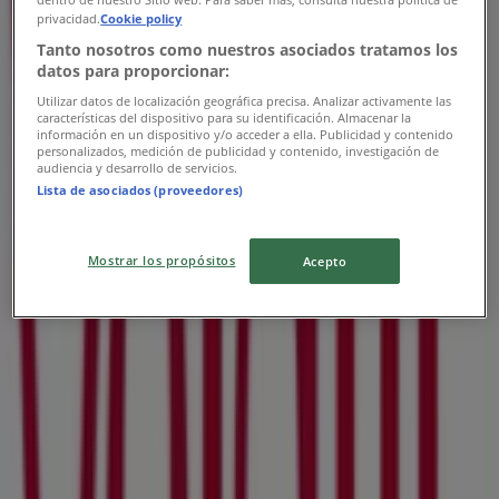
privacidad.
Cookie policy
Tanto nosotros como nuestros asociados tratamos los
datos para proporcionar:
Utilizar datos de localización geográfica precisa. Analizar activamente las
características del dispositivo para su identificación. Almacenar la
información en un dispositivo y/o acceder a ella. Publicidad y contenido
personalizados, medición de publicidad y contenido, investigación de
audiencia y desarrollo de servicios.
Lista de asociados (proveedores)
Mostrar los propósitos
Acepto
Las tiendas más cercanas
OXXO
Calzada De Los Remedios 31, Naucalpan (México)
229 m