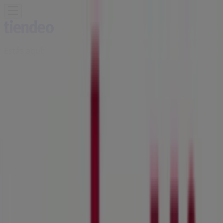
Estás aquí:
Naucalpan (México)
Destacados
Supermercados
Tiendas
Departamentales
Ropa, Zapatos y Accesorios
El Regreso A
Clases
Hogar
Farmacias y
Salud
Electrónica
Ferreterías
Salud y
Belleza
Restaurantes
Autos
Bancos y
Servicios
Deporte
Librerías y Papelerías
Ocio
Niños
Viajes y
Entretenimiento
Ópticas
Publicidad