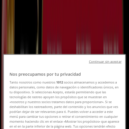
Categoría:
Hogar
Oferta más reciente:
5/8/2026
Muebles Dico
Continuar sin aceptar
Muebles Dico Recamaras Centro
Nos preocupamos por tu privacidad
Vence el 31/12
Tanto nosotros como nuestros
1012
socios almacenamos y accedemos a
datos personales, como datos de navegación o identificadores únicos, en
Nuevo
tu dispositivo. Si seleccionas Acepto, estarás permitiendo que las
tecnologías de rastreo apoyen los propósitos que se muestran en
«nosotros y nuestros socios tratamos datos para proporcionar». Si se
deshabilitan los rastreadores, parte del contenido y los anuncios que ves
Muebles Dico
podrían dejar de ser relevantes para ti. Puedes volver a acceder a este
menú para cambiar tus opciones o retirar el consentimiento en cualquier
momento haciendo clic en el enlace «Mostrar los propósitos» que aparece
Nuestras mejores gangas
en el en la parte inferior de la página web. Tus opciones tendrán efecto