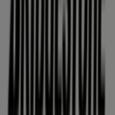
326 m
Cerrado
Samsung
Av. Circunvalación No. 1430, entre el Roble San José,
Orizaba
339 m
Farmacias del Ahorro
Av. Cri-Cri 13 Col: El Espinal, Orizaba
360 m