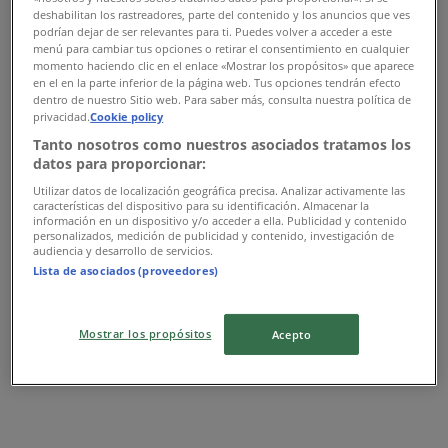
deshabilitan los rastreadores, parte del contenido y los anuncios que ves
podrían dejar de ser relevantes para ti. Puedes volver a acceder a este
Telcel
menú para cambiar tus opciones o retirar el consentimiento en cualquier
momento haciendo clic en el enlace «Mostrar los propósitos» que aparece
Jardin Hidalgo 6, Centro, San Luis Potosí
en el en la parte inferior de la página web. Tus opciones tendrán efecto
dentro de nuestro Sitio web. Para saber más, consulta nuestra política de
1.0 km
privacidad.
Cookie policy
Tanto nosotros como nuestros asociados tratamos los
Abierto
datos para proporcionar:
Utilizar datos de localización geográfica precisa. Analizar activamente las
características del dispositivo para su identificación. Almacenar la
información en un dispositivo y/o acceder a ella. Publicidad y contenido
personalizados, medición de publicidad y contenido, investigación de
Telcel
audiencia y desarrollo de servicios.
Lista de asociados (proveedores)
Av. Nereo Rodriguez Barragan 450, Del Valle, San
Luis Potosí
Mostrar los propósitos
Acepto
1.9 km
Abierto