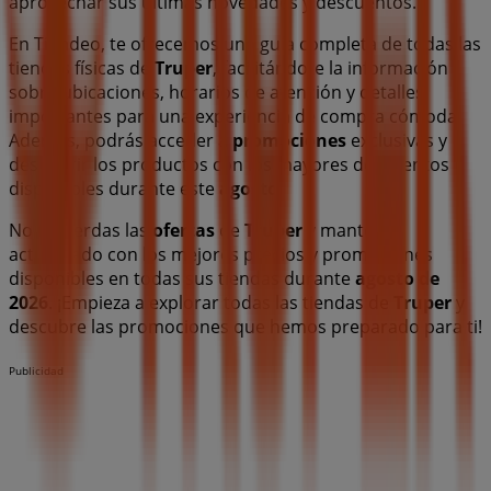
aprovechar sus últimas novedades y descuentos.
En Tiendeo, te ofrecemos una guía completa de todas las
tiendas físicas de
Truper
, facilitándote la información
sobre ubicaciones, horarios de atención y detalles
importantes para una experiencia de compra cómoda.
Además, podrás acceder a
promociones
exclusivas y
descubrir los productos con los mayores descuentos
disponibles durante este
agosto
.
No te pierdas las
ofertas
de
Truper
y mantente
actualizado con los mejores precios y promociones
disponibles en todas sus tiendas durante
agosto de
2026
. ¡Empieza a explorar todas las tiendas de
Truper
y
descubre las promociones que hemos preparado para ti!
Publicidad