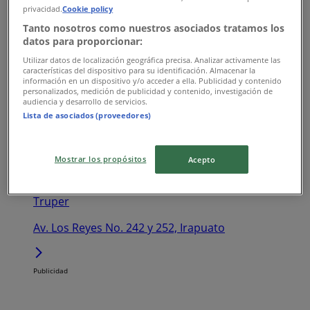
privacidad.
Cookie policy
Truper
Tanto nosotros como nuestros asociados tratamos los
Libramiento Oriente km 2 s/n, Tejupilco de Hidalgo
datos para proporcionar:
Utilizar datos de localización geográfica precisa. Analizar activamente las
características del dispositivo para su identificación. Almacenar la
información en un dispositivo y/o acceder a ella. Publicidad y contenido
personalizados, medición de publicidad y contenido, investigación de
audiencia y desarrollo de servicios.
Truper
Lista de asociados (proveedores)
Av. Gustavo Baz No.166, Tlalnepantla
Mostrar los propósitos
Acepto
Truper
Av. Los Reyes No. 242 y 252, Irapuato
Publicidad