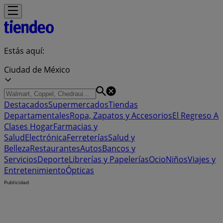
Estás aquí:
Ciudad de México
Destacados
Supermercados
Tiendas
Departamentales
Ropa, Zapatos y Accesorios
El Regreso A
Clases
Hogar
Farmacias y
Salud
Electrónica
Ferreterías
Salud y
Belleza
Restaurantes
Autos
Bancos y
Servicios
Deporte
Librerías y Papelerías
Ocio
Niños
Viajes y
Entretenimiento
Ópticas
Publicidad