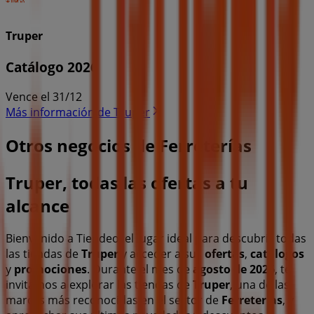
Truper
Catálogo 2026
Vence el 31/12
Más información de Truper
Otros negocios de Ferreterías
Truper, todas las ofertas a tu
alcance
Bienvenido a Tiendeo, el lugar ideal para descubrir todas
las tiendas de
Truper
y acceder a sus
ofertas
,
catálogos
y
promociones
. Durante el mes de
agosto de 2026
, te
invitamos a explorar las tiendas de
Truper
, una de las
marcas más reconocidas en el sector de
Ferreterías
, y