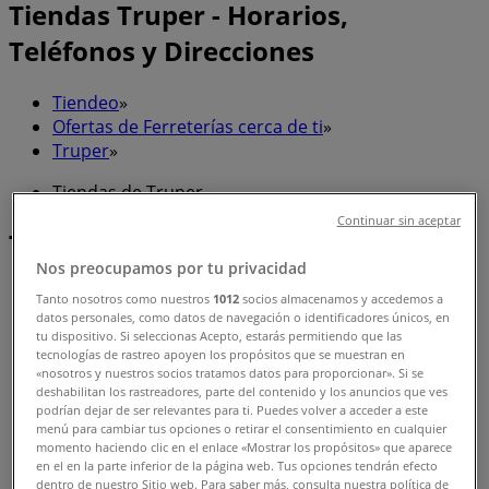
Tiendas Truper - Horarios,
Teléfonos y Direcciones
Tiendeo
»
Ofertas de Ferreterías cerca de ti
»
Truper
»
Tiendas de Truper
Continuar sin aceptar
Truper
Nos preocupamos por tu privacidad
Tanto nosotros como nuestros
1012
socios almacenamos y accedemos a
datos personales, como datos de navegación o identificadores únicos, en
Truper
tu dispositivo. Si seleccionas Acepto, estarás permitiendo que las
tecnologías de rastreo apoyen los propósitos que se muestran en
«nosotros y nuestros socios tratamos datos para proporcionar». Si se
Av. Insurgentes # 8 esquina encino, Ecatepec de
deshabilitan los rastreadores, parte del contenido y los anuncios que ves
Morelos
podrían dejar de ser relevantes para ti. Puedes volver a acceder a este
menú para cambiar tus opciones o retirar el consentimiento en cualquier
momento haciendo clic en el enlace «Mostrar los propósitos» que aparece
en el en la parte inferior de la página web. Tus opciones tendrán efecto
dentro de nuestro Sitio web. Para saber más, consulta nuestra política de