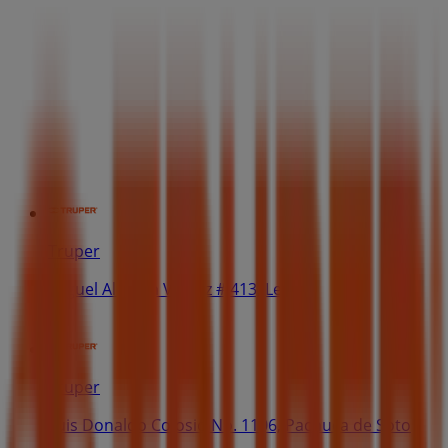
Truper
Miguel Aleman Valdez # 413, León
Truper
Luis Donaldo Colosio No. 1106, Pachuca de Soto