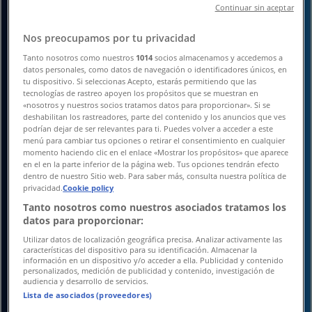
Continuar sin aceptar
Oferta más reciente:
13/1/2026
Nos preocupamos por tu privacidad
Tanto nosotros como nuestros
1014
socios almacenamos y accedemos a
datos personales, como datos de navegación o identificadores únicos, en
tu dispositivo. Si seleccionas Acepto, estarás permitiendo que las
tecnologías de rastreo apoyen los propósitos que se muestran en
Banco Azteca
«nosotros y nuestros socios tratamos datos para proporcionar». Si se
deshabilitan los rastreadores, parte del contenido y los anuncios que ves
podrían dejar de ser relevantes para ti. Puedes volver a acceder a este
Promo
menú para cambiar tus opciones o retirar el consentimiento en cualquier
momento haciendo clic en el enlace «Mostrar los propósitos» que aparece
Vence el 31/12
en el en la parte inferior de la página web. Tus opciones tendrán efecto
dentro de nuestro Sitio web. Para saber más, consulta nuestra política de
{"numCatalogs":1}
privacidad.
Cookie policy
Tanto nosotros como nuestros asociados tratamos los
Horarios y direcciones Banco Azteca
datos para proporcionar:
Utilizar datos de localización geográfica precisa. Analizar activamente las
características del dispositivo para su identificación. Almacenar la
información en un dispositivo y/o acceder a ella. Publicidad y contenido
personalizados, medición de publicidad y contenido, investigación de
Banco Azteca
audiencia y desarrollo de servicios.
Lista de asociados (proveedores)
BOULERVARD ALFREDO V BONFI LT4, Alfredo V.