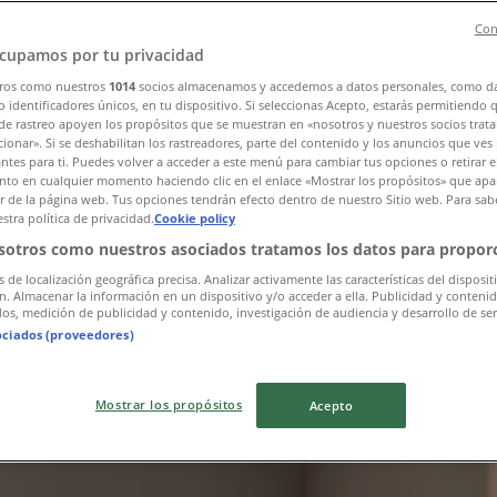
Con
cupamos por tu privacidad
ros como nuestros
1014
socios almacenamos y accedemos a datos personales, como d
 identificadores únicos, en tu dispositivo. Si seleccionas Acepto, estarás permitiendo 
de rastreo apoyen los propósitos que se muestran en «nosotros y nuestros socios trat
ionar». Si se deshabilitan los rastreadores, parte del contenido y los anuncios que ves
antes para ti. Puedes volver a acceder a este menú para cambiar tus opciones o retirar e
to en cualquier momento haciendo clic en el enlace «Mostrar los propósitos» que apar
lfredo V. Bonfil
or de la página web. Tus opciones tendrán efecto dentro de nuestro Sitio web. Para sab
stra política de privacidad.
Cookie policy
sotros como nuestros asociados tratamos los datos para proporc
s de localización geográfica precisa. Analizar activamente las características del disposit
ón. Almacenar la información en un dispositivo y/o acceder a ella. Publicidad y conteni
os, medición de publicidad y contenido, investigación de audiencia y desarrollo de ser
ociados (proveedores)
Mostrar los propósitos
Acepto