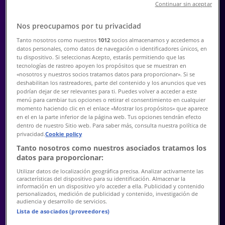
Continuar sin aceptar
308 m
Nos preocupamos por tu privacidad
Tanto nosotros como nuestros
1012
socios almacenamos y accedemos a
datos personales, como datos de navegación o identificadores únicos, en
Samsung
tu dispositivo. Si seleccionas Acepto, estarás permitiendo que las
tecnologías de rastreo apoyen los propósitos que se muestran en
Escobedo No. 190 Poniente, Culiacán Rosales
«nosotros y nuestros socios tratamos datos para proporcionar». Si se
deshabilitan los rastreadores, parte del contenido y los anuncios que ves
podrían dejar de ser relevantes para ti. Puedes volver a acceder a este
362 m
menú para cambiar tus opciones o retirar el consentimiento en cualquier
momento haciendo clic en el enlace «Mostrar los propósitos» que aparece
en el en la parte inferior de la página web. Tus opciones tendrán efecto
dentro de nuestro Sitio web. Para saber más, consulta nuestra política de
privacidad.
Cookie policy
Samsung
Tanto nosotros como nuestros asociados tratamos los
datos para proporcionar:
Calle Carl. Mariano Escobedo No. 697, Culiacán
Utilizar datos de localización geográfica precisa. Analizar activamente las
Rosales
características del dispositivo para su identificación. Almacenar la
información en un dispositivo y/o acceder a ella. Publicidad y contenido
713 m
personalizados, medición de publicidad y contenido, investigación de
audiencia y desarrollo de servicios.
Lista de asociados (proveedores)