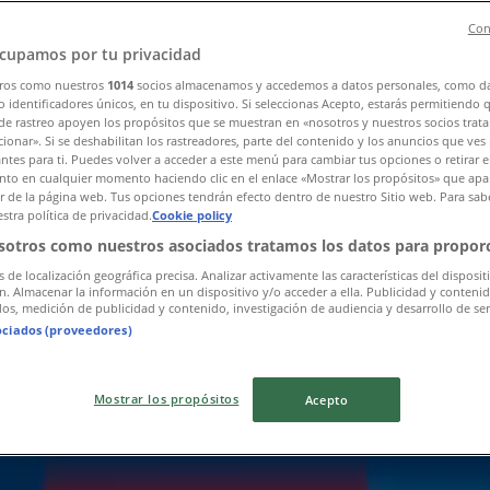
Con
cupamos por tu privacidad
ros como nuestros
1014
socios almacenamos y accedemos a datos personales, como d
 identificadores únicos, en tu dispositivo. Si seleccionas Acepto, estarás permitiendo 
de rastreo apoyen los propósitos que se muestran en «nosotros y nuestros socios trat
ionar». Si se deshabilitan los rastreadores, parte del contenido y los anuncios que ves
antes para ti. Puedes volver a acceder a este menú para cambiar tus opciones o retirar e
to en cualquier momento haciendo clic en el enlace «Mostrar los propósitos» que apar
 en Guadalajara
or de la página web. Tus opciones tendrán efecto dentro de nuestro Sitio web. Para sab
stra política de privacidad.
Cookie policy
sotros como nuestros asociados tratamos los datos para proporc
s de localización geográfica precisa. Analizar activamente las características del disposit
ón. Almacenar la información en un dispositivo y/o acceder a ella. Publicidad y conteni
os, medición de publicidad y contenido, investigación de audiencia y desarrollo de ser
ociados (proveedores)
Mostrar los propósitos
Acepto