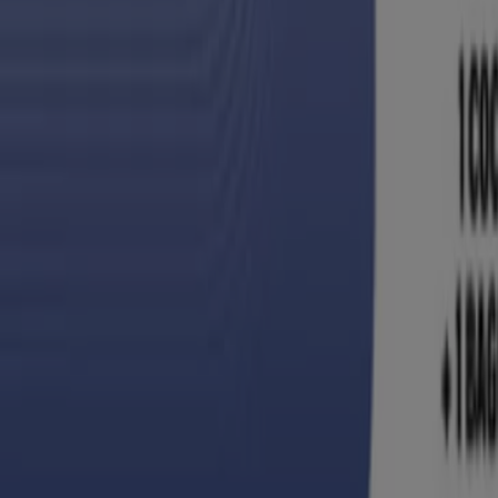
-3 días
Casa Ley
Ofertas principales y descuentos
Vence el 9/8
Heróica Guaymas
Publicidad
{"numCatalogs":0}
Horarios y direcciones Casa Ley