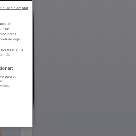
tinuar sin aceptar
atos de
que las
amos datos
 podrían dejar
l
ece en el en la
er más,
ionar:
ivo para su
do
vicios.