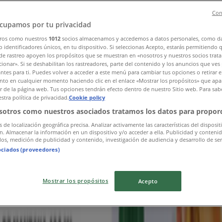
Con
cupamos por tu privacidad
ros como nuestros
1012
socios almacenamos y accedemos a datos personales, como d
 identificadores únicos, en tu dispositivo. Si seleccionas Acepto, estarás permitiendo 
de rastreo apoyen los propósitos que se muestran en «nosotros y nuestros socios trat
ionar». Si se deshabilitan los rastreadores, parte del contenido y los anuncios que ves
antes para ti. Puedes volver a acceder a este menú para cambiar tus opciones o retirar e
to en cualquier momento haciendo clic en el enlace «Mostrar los propósitos» que apar
en Heróica Guaymas
or de la página web. Tus opciones tendrán efecto dentro de nuestro Sitio web. Para sab
stra política de privacidad.
Cookie policy
sotros como nuestros asociados tratamos los datos para proporc
s de localización geográfica precisa. Analizar activamente las características del disposit
ón. Almacenar la información en un dispositivo y/o acceder a ella. Publicidad y conteni
os, medición de publicidad y contenido, investigación de audiencia y desarrollo de ser
ociados (proveedores)
Mostrar los propósitos
Acepto