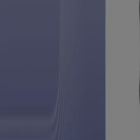
Casa Ley
Ahorra ahora con nuestras ofertas
Vence el 9/8
Heróica Guaymas
-3 días
Casa Ley
Grandes descuentos en productos selecci
Vence el 9/8
Heróica Guaymas
-3 días
Casa Ley