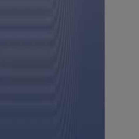
Nuestras mejores gangas
Vence el 9/8
Heróica Guaymas
-3 días
Casa Ley
Excelente oferta para cazadores de gangas
Vence el 9/8
Heróica Guaymas
-3 días
Casa Ley
Excelente oferta para todos los clientes
Vence el 9/8
Heróica Guaymas