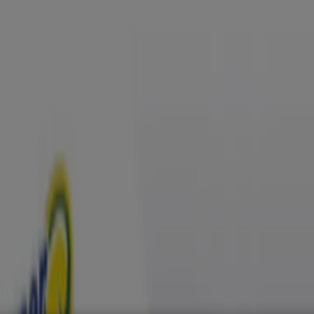
, Zapatos y Accesorios
El Regreso A Clases
Hogar
Farmacias 
rías y Papelerías
Ocio
Niños
Viajes y Entretenimiento
Ópticas
 Folletos y Promociones