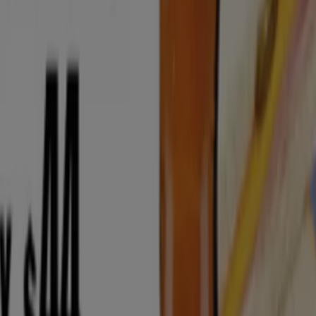
 Guaymas
mas
aymas