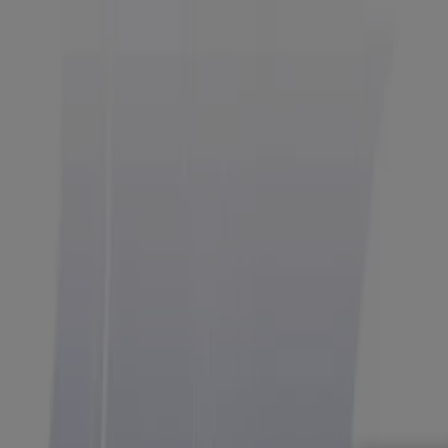
Estás aquí:
Heróica Guaymas
Destacados
Supermercados
Tiendas Departamentales
Ropa
Belleza
Restaurantes
Autos
Bancos y Servicios
Deporte
Libre
Publicidad
Casa Ley Heróica Guaymas - Ofertas,