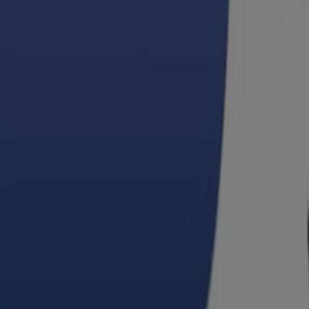
Casa Ley
Calzada Agustín García López No. 1000 Nte, Heróica
1.4 km
Casa Ley
Av. Serdán No. 179 entre calle 17 y 18, Heróica Guay
1.5 km
Casa Ley
Carretera al Varadero Nacional No. 223, Heróica Gu