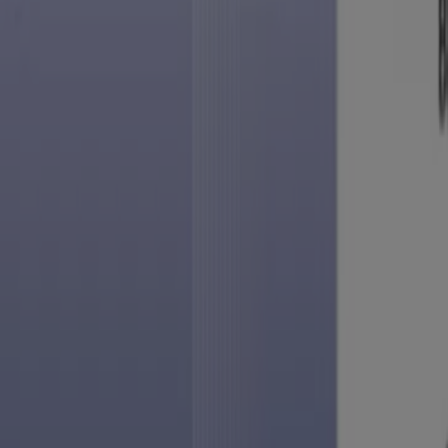
¡Qué lástima! Las tiendas cercanas de Casa Ley no tienen 
Publicidad
Catálogos de Casa Ley en otras ciud
-3 días
Casa Ley
Ofertas para cazadores de gangas
Vence el 9/8
Heróica Guaymas
-3 días