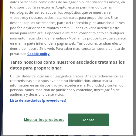
Oferta más reciente:
3/8/2026
datos personales, como datos de navegación o identificadores únicos, en
tu dispositivo. Si seleccionas Acepto, estarás permitiendo que las
tecnologías de rastreo apoyen los propósitos que se muestran en
«nosotros y nuestros socios tratamos datos para proporcionar». Si se
deshabilitan los rastreadores, parte del contenido y los anuncios que ves
podrían dejar de ser relevantes para ti. Puedes volver a acceder a este
menú para cambiar tus opciones o retirar el consentimiento en cualquier
momento haciendo clic en el enlace «Mostrar los propósitos» que aparece
Chedraui
en el en la parte inferior de la página web. Tus opciones tendrán efecto
dentro de nuestro Sitio web. Para saber más, consulta nuestra política de
Ofertas principales y descuentos
privacidad.
Cookie policy
Tanto nosotros como nuestros asociados tratamos los
Vence el 30/9
datos para proporcionar:
Utilizar datos de localización geográfica precisa. Analizar activamente las
características del dispositivo para su identificación. Almacenar la
información en un dispositivo y/o acceder a ella. Publicidad y contenido
personalizados, medición de publicidad y contenido, investigación de
Chedraui
audiencia y desarrollo de servicios.
Lista de asociados (proveedores)
Descuentos y promociones
Vence el 16/8
689 m - Huixtla
Mostrar los propósitos
Acepto
Publicidad