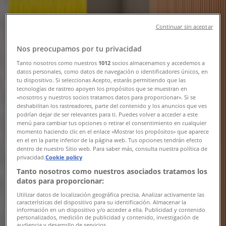
Oferta más reciente:
5/8/2026
Continuar sin aceptar
Nos preocupamos por tu privacidad
Tanto nosotros como nuestros
1012
socios almacenamos y accedemos a
Elektra
datos personales, como datos de navegación o identificadores únicos, en
tu dispositivo. Si seleccionas Acepto, estarás permitiendo que las
Ofertas Elektra
tecnologías de rastreo apoyen los propósitos que se muestran en
«nosotros y nuestros socios tratamos datos para proporcionar». Si se
deshabilitan los rastreadores, parte del contenido y los anuncios que ves
Vence el 16/8
podrían dejar de ser relevantes para ti. Puedes volver a acceder a este
menú para cambiar tus opciones o retirar el consentimiento en cualquier
Nuevo
momento haciendo clic en el enlace «Mostrar los propósitos» que aparece
en el en la parte inferior de la página web. Tus opciones tendrán efecto
dentro de nuestro Sitio web. Para saber más, consulta nuestra política de
privacidad.
Cookie policy
Elektra
Tanto nosotros como nuestros asociados tratamos los
datos para proporcionar:
Ofertas especiales atractivas para todos
Utilizar datos de localización geográfica precisa. Analizar activamente las
características del dispositivo para su identificación. Almacenar la
Vence el 16/8
591 m - Huixtla
información en un dispositivo y/o acceder a ella. Publicidad y contenido
personalizados, medición de publicidad y contenido, investigación de
audiencia y desarrollo de servicios.