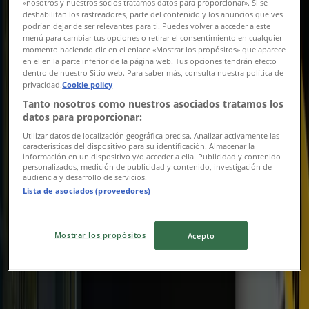
«nosotros y nuestros socios tratamos datos para proporcionar». Si se
deshabilitan los rastreadores, parte del contenido y los anuncios que ves
podrían dejar de ser relevantes para ti. Puedes volver a acceder a este
menú para cambiar tus opciones o retirar el consentimiento en cualquier
momento haciendo clic en el enlace «Mostrar los propósitos» que aparece
en el en la parte inferior de la página web. Tus opciones tendrán efecto
dentro de nuestro Sitio web. Para saber más, consulta nuestra política de
privacidad.
Cookie policy
Tanto nosotros como nuestros asociados tratamos los
datos para proporcionar:
Utilizar datos de localización geográfica precisa. Analizar activamente las
características del dispositivo para su identificación. Almacenar la
información en un dispositivo y/o acceder a ella. Publicidad y contenido
personalizados, medición de publicidad y contenido, investigación de
audiencia y desarrollo de servicios.
{"numCatalogs":0}
Lista de asociados (proveedores)
Horarios y direcciones Europcar
Mostrar los propósitos
Acepto
Europcar