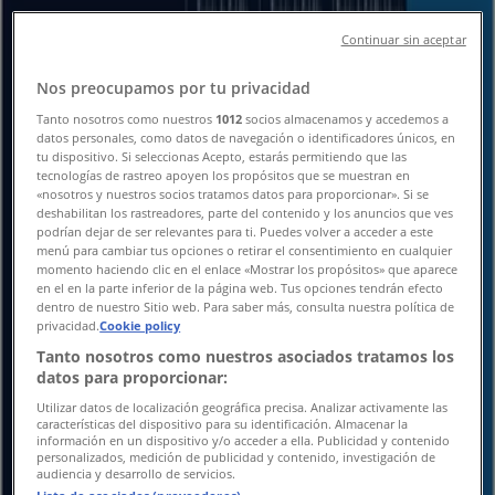
Oferta más reciente:
9/1/2026
Continuar sin aceptar
Nos preocupamos por tu privacidad
Tanto nosotros como nuestros
1012
socios almacenamos y accedemos a
datos personales, como datos de navegación o identificadores únicos, en
Banamex
tu dispositivo. Si seleccionas Acepto, estarás permitiendo que las
tecnologías de rastreo apoyen los propósitos que se muestran en
Promo
«nosotros y nuestros socios tratamos datos para proporcionar». Si se
deshabilitan los rastreadores, parte del contenido y los anuncios que ves
podrían dejar de ser relevantes para ti. Puedes volver a acceder a este
Vence el 31/12
menú para cambiar tus opciones o retirar el consentimiento en cualquier
{"numCatalogs":1}
momento haciendo clic en el enlace «Mostrar los propósitos» que aparece
en el en la parte inferior de la página web. Tus opciones tendrán efecto
Horarios y direcciones Banamex
dentro de nuestro Sitio web. Para saber más, consulta nuestra política de
privacidad.
Cookie policy
Tanto nosotros como nuestros asociados tratamos los
datos para proporcionar:
Banamex
Utilizar datos de localización geográfica precisa. Analizar activamente las
características del dispositivo para su identificación. Almacenar la
información en un dispositivo y/o acceder a ella. Publicidad y contenido
Boulevard Eduardo Vasconselos S/n, Oaxaca de
personalizados, medición de publicidad y contenido, investigación de
Juárez
audiencia y desarrollo de servicios.