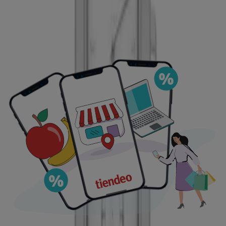
Visita nuestro sitio web y descubre por qué somos la
elección favorita de miles de usuarios que buscan no
solo ahorrar, sino también adquirir productos que
mejoran su calidad de vida. Sea lo que sea que busques,
tenemos las mejores ofertas y promociones en
esperándote.
Aprovecha esta oportunidad única de adquirir Café a
precios insuperables. Recuerda, nuestras ofertas son
por tiempo limitado y se actualizan constantemente para
ofrecerte los productos más destacados del mercado.
¡No pierdas la oportunidad de conseguir Café que tanto
deseas al mejor precio!
Vistazo de las ofertas de café
Ofertas de café:
1