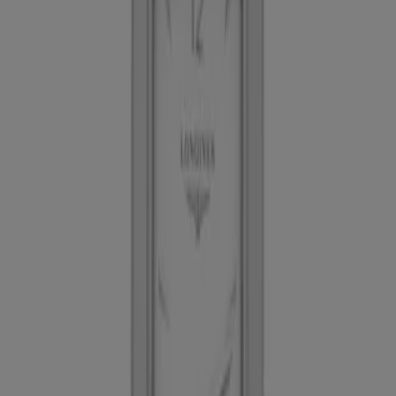
En este mes de agosto del año 2026, estamos
emocionados de ofrecerte las ofertas más atractivas y
competitivas para Café disponibles en todo México. En
Tiendeo, nuestro objetivo es brindarte acceso a una
amplia gama de productos en la categoría ,
asegurándonos de que encuentres exactamente lo que
necesitas a precios inmejorables.
Valoramos la importancia de sacar el máximo provecho
de tus compras. Por ello, hemos seleccionado con
esmero una variedad de ofertas para Café,
permitiéndote disfrutar de productos de alta calidad sin
afectar tu presupuesto. Nuestra selección abarca una
gran variedad de opciones para satisfacer todas tus
necesidades y preferencias, garantizando que cada
compra sea una oportunidad de ahorro.