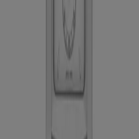
Oferta más barata:
Mex$ 8644
Oferta más reciente:
31/8/2023
Descargar la APP
Publicidad