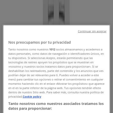
Comprar Café - Ofertas,
Promociones y Descuentos (1)
Filtros (0)
Continuar sin aceptar
Tiendeo
»
Ofertas
»
Nos preocupamos por tu privacidad
Café
Tanto nosotros como nuestros
1012
socios almacenamos y accedemos a
datos personales, como datos de navegación o identificadores únicos, en
tu dispositivo. Si seleccionas Acepto, estarás permitiendo que las
Reloj Longines para caballero/unisex
tecnologías de rastreo apoyen los propósitos que se muestran en
modelo Dolce Vita.
«nosotros y nuestros socios tratamos datos para proporcionar». Si se
deshabilitan los rastreadores, parte del contenido y los anuncios que ves
podrían dejar de ser relevantes para ti. Puedes volver a acceder a este
menú para cambiar tus opciones o retirar el consentimiento en cualquier
momento haciendo clic en el enlace «Mostrar los propósitos» que aparece
en el en la parte inferior de la página web. Tus opciones tendrán efecto
Nacional Monte de Piedad
dentro de nuestro Sitio web. Para saber más, consulta nuestra política de
privacidad.
Cookie policy
Mex$ 8644
Tanto nosotros como nuestros asociados tratamos los
datos para proporcionar: