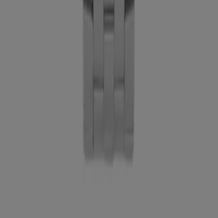
Notificar un folleto
¿Encontraste un problema en la web o en la
aplicación?
Índices
Marcas
Negocios
Productos
Ciudades
Descargar la app Tiendeo
Copyright © Tiendeo ® 2026 · Shopfully Marketing S.L.U. –