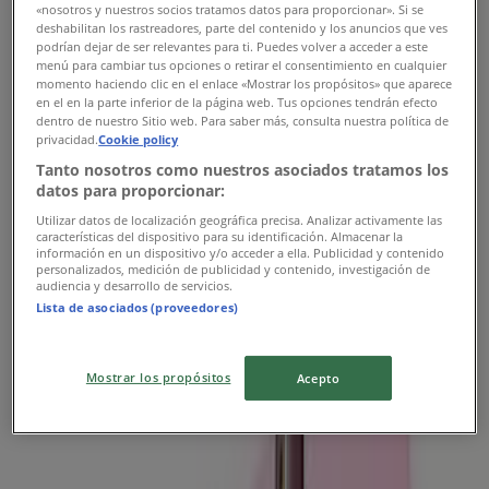
«nosotros y nuestros socios tratamos datos para proporcionar». Si se
Mex$ 490.00
deshabilitan los rastreadores, parte del contenido y los anuncios que ves
podrían dejar de ser relevantes para ti. Puedes volver a acceder a este
menú para cambiar tus opciones o retirar el consentimiento en cualquier
Ver
momento haciendo clic en el enlace «Mostrar los propósitos» que aparece
en el en la parte inferior de la página web. Tus opciones tendrán efecto
Mex$ 490.00
dentro de nuestro Sitio web. Para saber más, consulta nuestra política de
privacidad.
Cookie policy
Delineador de Labios Lip Glazer
Tanto nosotros como nuestros asociados tratamos los
datos para proporcionar:
Utilizar datos de localización geográfica precisa. Analizar activamente las
características del dispositivo para su identificación. Almacenar la
información en un dispositivo y/o acceder a ella. Publicidad y contenido
MAC Cosmetics
personalizados, medición de publicidad y contenido, investigación de
audiencia y desarrollo de servicios.
Lista de asociados (proveedores)
Mex$ 460.00
Mostrar los propósitos
Acepto
Ver
Mex$ 460.00
-30%