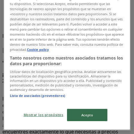
tu dispositivo. Si seleccionas Acepto, estarás permitiendo que las
Tiendeo
»
tecnologías de rastreo apoyen los propósitos que se muestran en
Ofertas
»
«nosotros y nuestros socios tratamos datos para proporcionar». Si se
deshabilitan los rastreadores, parte del contenido y los anuncios que ves
Kiddies
podrían dejar de ser relevantes para ti. Puedes volver a acceder a este
menú para cambiar tus opciones o retirar el consentimiento en cualquier
momento haciendo clic en el enlace «Mostrar los propósitos» que aparece
Estamos a punto de publicar ofertas de Kiddies
en el en la parte inferior de la página web. Tus opciones tendrán efecto
dentro de nuestro Sitio web. Para saber más, consulta nuestra política de
Kiddies, todas las ofertas a tu
privacidad.
Cookie policy
alcance
Tanto nosotros como nuestros asociados tratamos los
datos para proporcionar:
Utilizar datos de localización geográfica precisa. Analizar activamente las
¡Descubre las mejores ofertas para Kiddies en agosto
características del dispositivo para su identificación. Almacenar la
2026!
información en un dispositivo y/o acceder a ella. Publicidad y contenido
personalizados, medición de publicidad y contenido, investigación de
audiencia y desarrollo de servicios.
Lista de asociados (proveedores)
En este mes de agosto del año 2026, estamos
emocionados de ofrecerte las ofertas más atractivas y
competitivas para Kiddies disponibles en todo México.
Mostrar los propósitos
Acepto
En Tiendeo, nuestro objetivo es brindarte acceso a una
amplia gama de ofertas, asegurándonos de que
encuentres exactamente lo que necesitas a precios