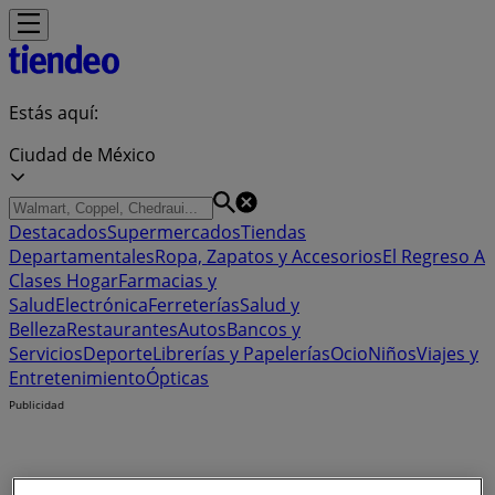
Estás aquí:
Ciudad de México
Destacados
Supermercados
Tiendas
Departamentales
Ropa, Zapatos y Accesorios
El Regreso A
Clases
Hogar
Farmacias y
Salud
Electrónica
Ferreterías
Salud y
Belleza
Restaurantes
Autos
Bancos y
Servicios
Deporte
Librerías y Papelerías
Ocio
Niños
Viajes y
Entretenimiento
Ópticas
Publicidad