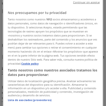
Comprar Leche - Ofertas,
Continuar sin aceptar
Promociones y Descuentos (0)
Nos preocupamos por tu privacidad
Tanto nosotros como nuestros
1012
socios almacenamos y accedemos a
Tiendeo
»
datos personales, como datos de navegación o identificadores únicos, en
Ofertas
»
tu dispositivo. Si seleccionas Acepto, estarás permitiendo que las
tecnologías de rastreo apoyen los propósitos que se muestran en
«nosotros y nuestros socios tratamos datos para proporcionar». Si se
Leche
deshabilitan los rastreadores, parte del contenido y los anuncios que ves
podrían dejar de ser relevantes para ti. Puedes volver a acceder a este
Estamos a punto de publicar ofertas de Leche
menú para cambiar tus opciones o retirar el consentimiento en cualquier
momento haciendo clic en el enlace «Mostrar los propósitos» que aparece
Leche, todas las ofertas a tu alcance
en el en la parte inferior de la página web. Tus opciones tendrán efecto
dentro de nuestro Sitio web. Para saber más, consulta nuestra política de
privacidad.
Cookie policy
¡Descubre las mejores ofertas para Leche en agosto
Tanto nosotros como nuestros asociados tratamos los
2026!
datos para proporcionar:
Utilizar datos de localización geográfica precisa. Analizar activamente las
características del dispositivo para su identificación. Almacenar la
En este mes de agosto del año 2026, estamos
información en un dispositivo y/o acceder a ella. Publicidad y contenido
emocionados de ofrecerte las ofertas más atractivas y
personalizados, medición de publicidad y contenido, investigación de
audiencia y desarrollo de servicios.
competitivas para Leche disponibles en todo México. En
Lista de asociados (proveedores)
Tiendeo, nuestro objetivo es brindarte acceso a una