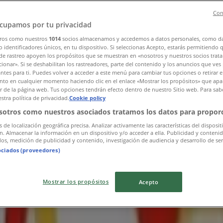
Con
cupamos por tu privacidad
ros como nuestros
1014
socios almacenamos y accedemos a datos personales, como d
 identificadores únicos, en tu dispositivo. Si seleccionas Acepto, estarás permitiendo 
de rastreo apoyen los propósitos que se muestran en «nosotros y nuestros socios trat
ionar». Si se deshabilitan los rastreadores, parte del contenido y los anuncios que ves
antes para ti. Puedes volver a acceder a este menú para cambiar tus opciones o retirar e
sopa
to en cualquier momento haciendo clic en el enlace «Mostrar los propósitos» que apar
or de la página web. Tus opciones tendrán efecto dentro de nuestro Sitio web. Para sab
stra política de privacidad.
Cookie policy
sotros como nuestros asociados tratamos los datos para proporc
s de localización geográfica precisa. Analizar activamente las características del disposit
ón. Almacenar la información en un dispositivo y/o acceder a ella. Publicidad y conteni
os, medición de publicidad y contenido, investigación de audiencia y desarrollo de ser
ociados (proveedores)
Mostrar los propósitos
Acepto