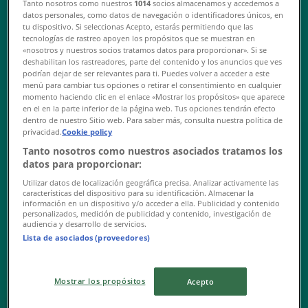
Tanto nosotros como nuestros
1014
socios almacenamos y accedemos a
Ver
datos personales, como datos de navegación o identificadores únicos, en
tu dispositivo. Si seleccionas Acepto, estarás permitiendo que las
Mex$ 299.90
tecnologías de rastreo apoyen los propósitos que se muestran en
«nosotros y nuestros socios tratamos datos para proporcionar». Si se
deshabilitan los rastreadores, parte del contenido y los anuncios que ves
Tractor O Camion De Volteo
podrían dejar de ser relevantes para ti. Puedes volver a acceder a este
menú para cambiar tus opciones o retirar el consentimiento en cualquier
momento haciendo clic en el enlace «Mostrar los propósitos» que aparece
en el en la parte inferior de la página web. Tus opciones tendrán efecto
dentro de nuestro Sitio web. Para saber más, consulta nuestra política de
privacidad.
Cookie policy
Woolworth
Tanto nosotros como nuestros asociados tratamos los
Mex$ 249.90
datos para proporcionar:
Utilizar datos de localización geográfica precisa. Analizar activamente las
características del dispositivo para su identificación. Almacenar la
información en un dispositivo y/o acceder a ella. Publicidad y contenido
Ver
personalizados, medición de publicidad y contenido, investigación de
audiencia y desarrollo de servicios.
Mex$ 249.90
Lista de asociados (proveedores)
Pequeños Vehículos
Mostrar los propósitos
Acepto