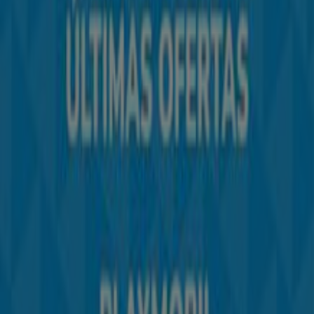
¿Qué hacemos?
Soluciones para empresas
Noticias y prensa
Trabaja con nosotros
Contáctanos
Contacto comercial y de marketing
Tienda mal colocada en el mapa
Notificar un folleto
¿Encontraste un problema en la web o en la
aplicación?
Índices