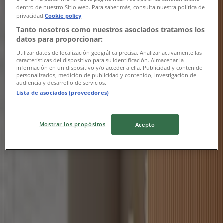
dentro de nuestro Sitio web. Para saber más, consulta nuestra política de
privacidad.
Cookie policy
Tanto nosotros como nuestros asociados tratamos los
Elektra
datos para proporcionar:
Utilizar datos de localización geográfica precisa. Analizar activamente las
Nuestras mejores ofertas para ti
características del dispositivo para su identificación. Almacenar la
información en un dispositivo y/o acceder a ella. Publicidad y contenido
personalizados, medición de publicidad y contenido, investigación de
Vence el 16/8
436 m - Tepic
audiencia y desarrollo de servicios.
Nuevo
Lista de asociados (proveedores)
Mostrar los propósitos
Elektra
Acepto
Ofertas principales para ahorradores
Vence el 16/8
436 m - Tepic
Elektra