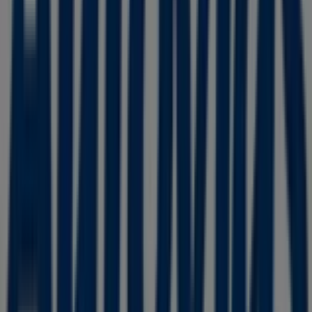
tiendas más cercanas en
Cuauhtémoc (CDMX)
.
En Tiendeo, no solo tendrás acceso a
promociones
y
descuentos, sino también a información sobre las
tiendas físicas de tu ciudad. Explora los catálogos de
Autovías
, encuentra las tiendas en
Cuauhtémoc
(CDMX)
y descubre los productos con grandes
descuentos para ahorrar en tus compras este
agosto
.
Además, te mantenemos al tanto de las ubicaciones
exactas, horarios de atención y todos los detalles
necesarios para que puedas disfrutar de una experiencia
de compra completa en
Cuauhtémoc (CDMX)
.
No pierdas la oportunidad de aprovechar las
ofertas
de
Autovías
en las tiendas de
Cuauhtémoc (CDMX)
y
mantente actualizado con los mejores precios durante
agosto de 2026
. En Tiendeo, siempre encontrarás las
mejores tiendas y opciones de compra en
Cuauhtémoc
(CDMX)
. ¡Empieza a explorar las tiendas y promociones
que tenemos para ti ahora mismo!