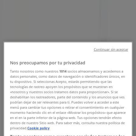
Agencias Autovías Cuauhtémoc
(CDMX) - Teléfonos, Horarios y
Direcciones
Tiendeo en Cuauhtémoc (CDMX)
»
Ofertas de Viajes y Entretenimiento en Cuauhtémoc
Continuar sin aceptar
(CDMX)
Nos preocupamos por tu privacidad
»
Tanto nosotros como nuestros
1014
socios almacenamos y accedemos a
Autovías en Cuauhtémoc (CDMX)
»
datos personales, como datos de navegación o identificadores únicos, en
tu dispositivo. Si seleccionas Acepto, estarás permitiendo que las
Tiendas de Autovías en Cuauhtémoc (CDMX)
tecnologías de rastreo apoyen los propósitos que se muestran en
«nosotros y nuestros socios tratamos datos para proporcionar». Si se
deshabilitan los rastreadores, parte del contenido y los anuncios que ves
podrían dejar de ser relevantes para ti. Puedes volver a acceder a este
menú para cambiar tus opciones o retirar el consentimiento en cualquier
Autovías
momento haciendo clic en el enlace «Mostrar los propósitos» que aparece
en el en la parte inferior de la página web. Tus opciones tendrán efecto
Estación del Tren Suburbano Buenavista,
dentro de nuestro Sitio web. Para saber más, consulta nuestra política de
Buenavista (Cuauhtémoc)
privacidad.
Cookie policy