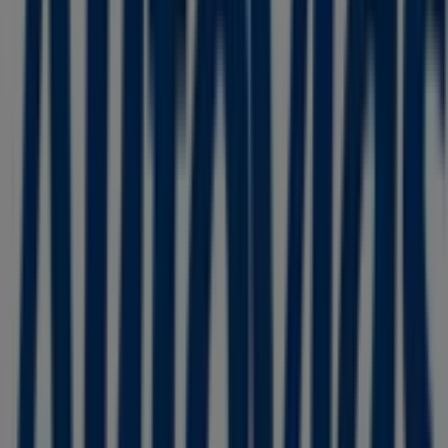
Huitzuco
Autovías en Coatepec (Estado de México)
Autovías en Ciudad de México
Autovías en Buenavista
(Cuauhtémoc)
Autovías en Cuautitlán
Autovías en
Tepotzotlán
Ver más ciudades
Otros negocios de Viajes y
Entretenimiento en Cuauhtémoc
(CDMX)
Autovías
¡Bienvenido a Tiendeo! Aquí puedes encontrar no solo
las mejores
ofertas
,
catálogos
y
promociones
, sino
también descubrir las tiendas más populares en
Cuauhtémoc (CDMX)
. Durante el mes de
agosto de
2026
, en nuestra plataforma podrás conocer las últimas
novedades de
Autovías
, una de las marcas más
reconocidas, así como la ubicación y detalles de las