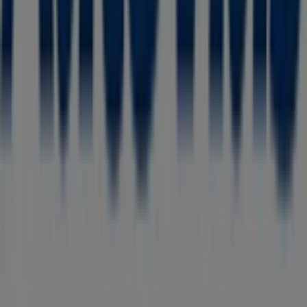
Tiendeo forma parte de Shopfully, la empresa
tecnológica que está reinventando las compras locales
en todo el mundo.
Tiendeo
¿Qué hacemos?
Soluciones para empresas