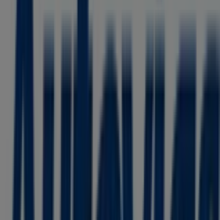
Publicidad
Estamos a punto de publicar ofertas de Autovías
Ciudades con tiendas de Autovías
Autovías en Ciudad de Apizaco
Autovías en Ciudad de