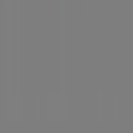
Noticias y prensa
Trabaja con nosotros
Contáctanos
Contacto comercial y de marketing
Tienda mal colocada en el mapa
Notificar un folleto
¿Encontraste un problema en la web o en la
aplicación?
Índices
Marcas
Marcas locales
Negocios
Negocios cercanos