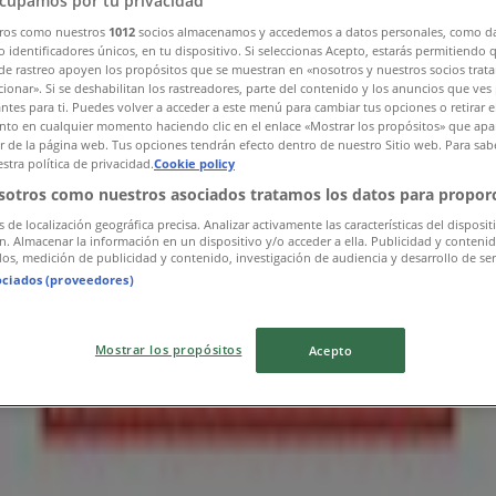
cupamos por tu privacidad
ros como nuestros
1012
socios almacenamos y accedemos a datos personales, como d
 identificadores únicos, en tu dispositivo. Si seleccionas Acepto, estarás permitiendo 
de rastreo apoyen los propósitos que se muestran en «nosotros y nuestros socios trat
ionar». Si se deshabilitan los rastreadores, parte del contenido y los anuncios que ves
antes para ti. Puedes volver a acceder a este menú para cambiar tus opciones o retirar e
to en cualquier momento haciendo clic en el enlace «Mostrar los propósitos» que apar
or de la página web. Tus opciones tendrán efecto dentro de nuestro Sitio web. Para sab
stra política de privacidad.
Cookie policy
sotros como nuestros asociados tratamos los datos para proporc
s de localización geográfica precisa. Analizar activamente las características del disposit
ón. Almacenar la información en un dispositivo y/o acceder a ella. Publicidad y conteni
os, medición de publicidad y contenido, investigación de audiencia y desarrollo de ser
ociados (proveedores)
Mostrar los propósitos
Acepto