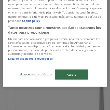
menú para cambiar tus opciones o retirar el consentimiento en cualquier
momento haciendo clic en el enlace «Mostrar los propósitos» que aparece
en el en la parte inferior de la página web. Tus opciones tendrán efecto
Tupperware
dentro de nuestro Sitio web. Para saber más, consulta nuestra política de
privacidad.
Cookie policy
Calle Benito Júarez No. 97, Ecatepec de Morelos
Tanto nosotros como nuestros asociados tratamos los
datos para proporcionar:
10.6 km
Utilizar datos de localización geográfica precisa. Analizar activamente las
características del dispositivo para su identificación. Almacenar la
Abierto
información en un dispositivo y/o acceder a ella. Publicidad y contenido
personalizados, medición de publicidad y contenido, investigación de
audiencia y desarrollo de servicios.
Lista de asociados (proveedores)
Tupperware
Mostrar los propósitos
Acepto
Av. Gustavo Adolfo Becquer 27, Tultitlán de Mariano
Escobedo
14.2 km
Abierto