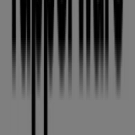
descuentos para ahorrar en tus compras este
agosto
.
Además, te mantenemos al tanto de las ubicaciones
exactas, horarios de atención y todos los detalles
necesarios para que puedas disfrutar de una experiencia
de compra completa en
Ecatepec de Morelos
.
No pierdas la oportunidad de aprovechar las
ofertas
de
Tupperware
en las tiendas de
Ecatepec de Morelos
y
mantente actualizado con los mejores precios durante
agosto de 2026
. En Tiendeo, siempre encontrarás las
mejores tiendas y opciones de compra en
Ecatepec de
Morelos
. ¡Empieza a explorar las tiendas y promociones
que tenemos para ti ahora mismo!
Publicidad