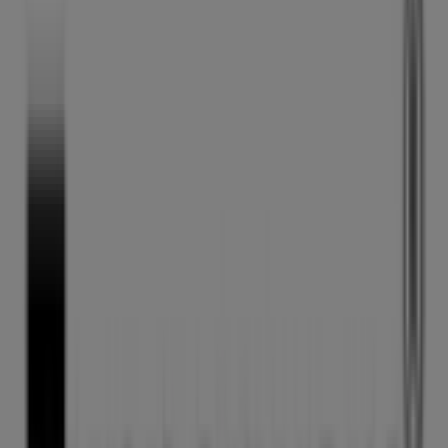
Tupperware
Boulevard del Temoluco 346, Gustavo A Madero
15.1 km
Abierto
Publicidad