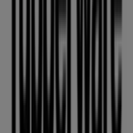
Otros negocios de Hogar en
Ecatepec de Morelos
Tupperware
¡Bienvenido a Tiendeo! Aquí puedes encontrar no solo
las mejores
ofertas
,
catálogos
y
promociones
, sino
también descubrir las tiendas más populares en
Ecatepec de Morelos
. Durante el mes de
agosto de
2026
, en nuestra plataforma podrás conocer las últimas
novedades de
Tupperware
, una de las marcas más
reconocidas, así como la ubicación y detalles de las
tiendas más cercanas en
Ecatepec de Morelos
.
En Tiendeo, no solo tendrás acceso a
promociones
y
descuentos, sino también a información sobre las
tiendas físicas de tu ciudad. Explora los catálogos de
Tupperware
, encuentra las tiendas en
Ecatepec de
Morelos
y descubre los productos con grandes