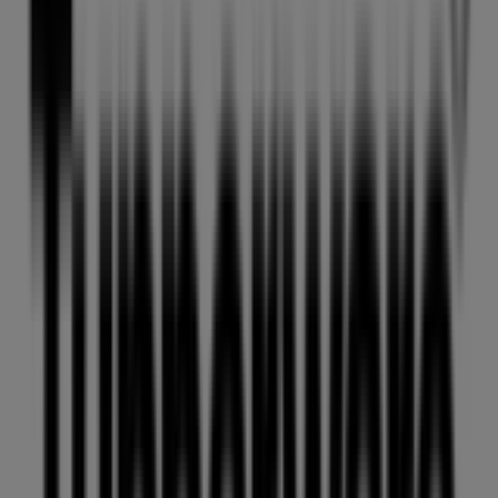
Tupperware
Av Fortuna 334, Magdalena de las Salinas, Gustavo
A. Madero, Ciudad de México
16.9 km
Publicidad