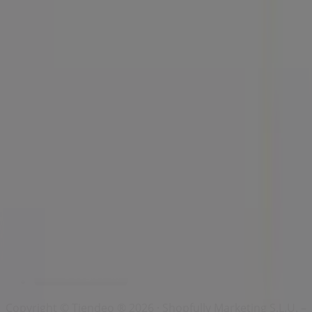
Índices
Marcas
Marcas locales
Negocios
Negocios cercanos
Productos
Productos locales
Ciudades
Descargar la app Tiendeo
Copyright © Tiendeo ® 2026 · Shopfully Marketing S.L.U. –