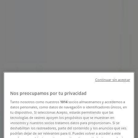
Tiendas Walmart Ciudad Juárez -
Horarios, Teléfonos y Direcciones
Tiendeo en Ciudad Juárez
»
Ofertas de Supermercados en Ciudad Juárez
»
Walmart en Ciudad Juárez
»
Tiendas de Walmart en Ciudad Juárez
Walmart
Continuar sin aceptar
Av. de las Torres, 1571, Ciudad Juárez
Nos preocupamos por tu privacidad
2.2 km
Tanto nosotros como nuestros
1014
socios almacenamos y accedemos a
datos personales, como datos de navegación o identificadores únicos, en
Cerrado
tu dispositivo. Si seleccionas Acepto, estarás permitiendo que las
tecnologías de rastreo apoyen los propósitos que se muestran en
«nosotros y nuestros socios tratamos datos para proporcionar». Si se
deshabilitan los rastreadores, parte del contenido y los anuncios que ves
podrían dejar de ser relevantes para ti. Puedes volver a acceder a este