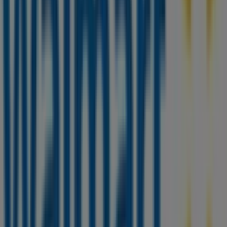
Folletos de Walmart en Ciudad
Juárez
Walmart
Promos
Vence el 13/9
Otros negocios de Supermercados
en Ciudad Juárez