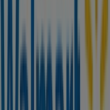
Paseo del triunfo de la Republica, 4630, Ciudad
Juárez
11.1 km
Cerrado
Publicidad