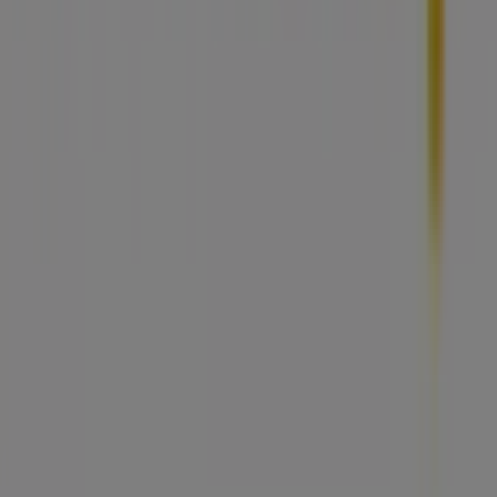
tecnológica que está reinventando las compras locales
en todo el mundo.
Tiendeo
¿Qué hacemos?
Soluciones para empresas
Noticias y prensa
Trabaja con nosotros
Contáctanos
Contacto comercial y de marketing
Tienda mal colocada en el mapa
Notificar un folleto
¿Encontraste un problema en la web o en la
aplicación?