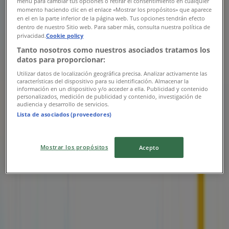
menú para cambiar tus opciones o retirar el consentimiento en cualquier
Walmart
momento haciendo clic en el enlace «Mostrar los propósitos» que aparece
en el en la parte inferior de la página web. Tus opciones tendrán efecto
Boulevard Independencia 360, Juarez
dentro de nuestro Sitio web. Para saber más, consulta nuestra política de
privacidad.
Cookie policy
3.4 km
Tanto nosotros como nuestros asociados tratamos los
datos para proporcionar:
Utilizar datos de localización geográfica precisa. Analizar activamente las
características del dispositivo para su identificación. Almacenar la
información en un dispositivo y/o acceder a ella. Publicidad y contenido
Walmart
personalizados, medición de publicidad y contenido, investigación de
audiencia y desarrollo de servicios.
Lista de asociados (proveedores)
Blvd. Zaragoza, 6008, Ciudad Juárez
6.0 km
Mostrar los propósitos
Acepto
Cerrado
Walmart
Av. Ejercito Nacional, 7445, Ciudad Juárez