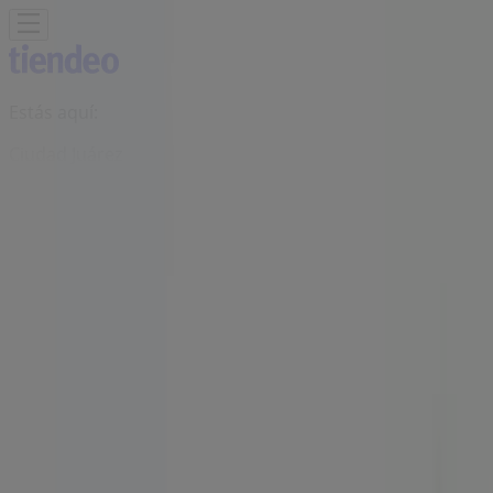
Estás aquí:
Ciudad Juárez
Destacados
Supermercados
Tiendas
Departamentales
Ropa, Zapatos y Accesorios
El Regreso A
Clases
Hogar
Farmacias y
Salud
Electrónica
Ferreterías
Salud y
Belleza
Restaurantes
Autos
Bancos y
Servicios
Deporte
Librerías y Papelerías
Ocio
Niños
Viajes y
Entretenimiento
Ópticas
Publicidad