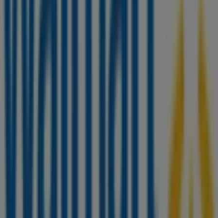
Walmart
¡Bienvenido a Tiendeo! Aquí puedes encontrar no solo
las mejores
ofertas
,
catálogos
y
promociones
, sino
también descubrir las tiendas más populares en
Ciudad
Juárez
. Durante el mes de
agosto de 2026
, en nuestra
plataforma podrás conocer las últimas novedades de
Walmart
, una de las marcas más reconocidas, así como
la ubicación y detalles de las tiendas más cercanas en
Ciudad Juárez
.
En Tiendeo, no solo tendrás acceso a
promociones
y
descuentos, sino también a información sobre las
tiendas físicas de tu ciudad. Explora los catálogos de
Walmart
, encuentra las tiendas en
Ciudad Juárez
y
descubre los productos con grandes descuentos para
ahorrar en tus compras este
agosto
. Además, te
mantenemos al tanto de las ubicaciones exactas,
horarios de atención y todos los detalles necesarios para
que puedas disfrutar de una experiencia de compra
completa en
Ciudad Juárez
.