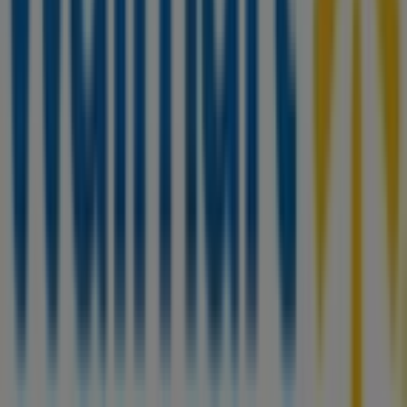
No pierdas la oportunidad de aprovechar las
ofertas
de
Walmart
en las tiendas de
Ciudad Juárez
y mantente
actualizado con los mejores precios durante
agosto de
2026
. En Tiendeo, siempre encontrarás las mejores
tiendas y opciones de compra en
Ciudad Juárez
.
¡Empieza a explorar las tiendas y promociones que
tenemos para ti ahora mismo!
Publicidad