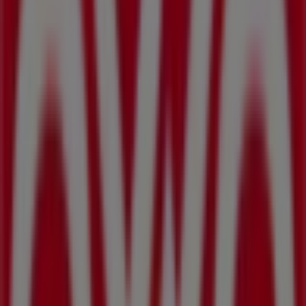
Av. Lerdo De Tejada1475, Mexicali
105 m
7-eleven
Segunda Seccion Av Sebastian Lerdo De Tejada
#1481, Mexicali
155 m
Abierto
BBVA Bancomer
C G NO 350, Mexicali