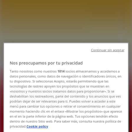
Tienda OXXO | Av Zaragoza 1400,
Mexicali - Teléfonos, Horarios y
Promociones
Tiendeo en Mexicali
»
Ofertas de Supermercados en Mexicali
»
OXXO en Mexicali
»
Continuar sin aceptar
OXXO | Av Zaragoza 1400
Nos preocupamos por tu privacidad
Tanto nosotros como nuestros
1014
socios almacenamos y accedemos a
Mapa
datos personales, como datos de navegación o identificadores únicos, en
Mapa
tu dispositivo. Si seleccionas Acepto, estarás permitiendo que las
tecnologías de rastreo apoyen los propósitos que se muestran en
Ofertas de OXXO en Mexicali
«nosotros y nuestros socios tratamos datos para proporcionar». Si se
deshabilitan los rastreadores, parte del contenido y los anuncios que ves
podrían dejar de ser relevantes para ti. Puedes volver a acceder a este
menú para cambiar tus opciones o retirar el consentimiento en cualquier
momento haciendo clic en el enlace «Mostrar los propósitos» que aparece
en el en la parte inferior de la página web. Tus opciones tendrán efecto
dentro de nuestro Sitio web. Para saber más, consulta nuestra política de
privacidad.
Cookie policy