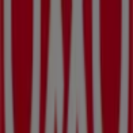
Supermercados
. Nuestra tienda física está ubicada en
Av Zaragoza 1400
,
Mexicali
, y en ella encontrarás una
amplia gama de productos de calidad que te permitirán
ahorrar durante todo el
agosto de 2026
.
En Tiendeo te ofrecemos toda la información actualizada
sobre
OXXO
, como los horarios de apertura, las ofertas
exclusivas y la ubicación exacta de la tienda en
Av
Zaragoza 1400
. Además, tendrás acceso a los últimos
catálogos de
OXXO
, donde podrás descubrir las
promociones más recientes y aprovechar grandes
descuentos en productos de
Supermercados
para tus
compras en
Mexicali
.
No pierdas la oportunidad de visitar la tienda de
OXXO
en
Av Zaragoza 1400
para disfrutar de una experiencia
de compra completa. Te invitamos a explorar las
promociones que tenemos para ti este
agosto
y
mantenerte informado de las mejores ofertas de
OXXO
en
Mexicali
. ¡Visítanos y empieza a ahorrar hoy mismo!