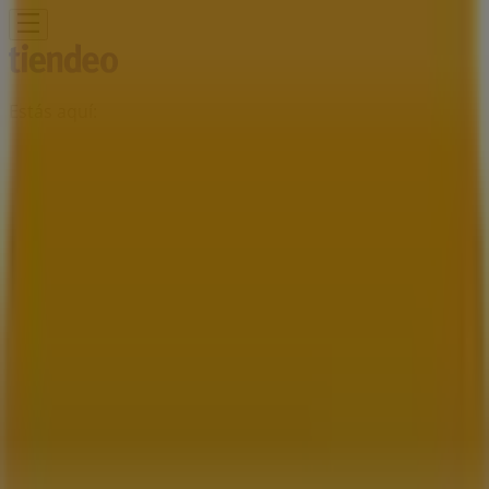
Estás aquí:
Mexicali
Destacados
Supermercados
Tiendas
Departamentales
Ropa, Zapatos y Accesorios
El Regreso A
Clases
Hogar
Farmacias y
Salud
Electrónica
Ferreterías
Salud y
Belleza
Restaurantes
Autos
Bancos y
Servicios
Deporte
Librerías y Papelerías
Ocio
Niños
Viajes y
Entretenimiento
Ópticas
Publicidad