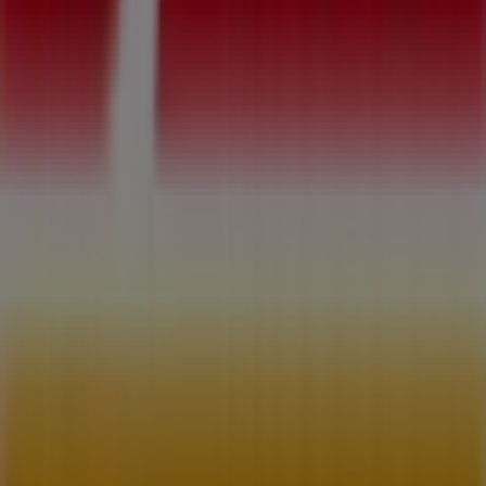
¿Qué hacemos?
Soluciones para empresas
Noticias y prensa
Trabaja con nosotros
Contáctanos
Contacto comercial y de marketing
Tienda mal colocada en el mapa
Notificar un folleto
¿Encontraste un problema en la web o en la
aplicación?
Índices
Marcas
Marcas locales