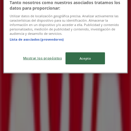
Tanto nosotros como nuestros asociados tratamos los
OXXO
datos para proporcionar:
Utilizar datos de localización geográfica precisa. Analizar activamente las
Nuestras mejores gangas
características del dispositivo para su identificación. Almacenar la
información en un dispositivo y/o acceder a ella. Publicidad y contenido
personalizados, medición de publicidad y contenido, investigación de
Vence el 31/12
audiencia y desarrollo de servicios.
Lista de asociados (proveedores)
Las tiendas más cercanas
Mostrar los propósitos
Acepto
BBVA Bancomer
AV LERDO DE TEJADA NO 1475, Mexicali
94 m
OXXO