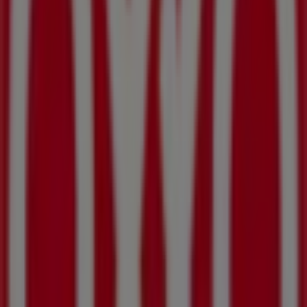
177 m
BBVA Bancomer
SEBASTIAN LERDO TEJADA NO 1481, Mexicali
179 m
Otros negocios de Supermercados
en Mexicali
OXXO
Bienvenido a la tienda de
OXXO
en Tiendeo, donde
podrás descubrir las mejores
ofertas
,
promociones
y
catálogos
de esta destacada marca del sector de