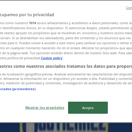
Con
cupamos por tu privacidad
ros como nuestros
1014
socios almacenamos y accedemos a datos personales, como d
 identificadores únicos, en tu dispositivo. Si seleccionas Acepto, estarás permitiendo 
de rastreo apoyen los propósitos que se muestran en «nosotros y nuestros socios trat
ionar». Si se deshabilitan los rastreadores, parte del contenido y los anuncios que ves
antes para ti. Puedes volver a acceder a este menú para cambiar tus opciones o retirar e
to en cualquier momento haciendo clic en el enlace «Mostrar los propósitos» que apar
Heróica Guaymas
or de la página web. Tus opciones tendrán efecto dentro de nuestro Sitio web. Para sab
stra política de privacidad.
Cookie policy
sotros como nuestros asociados tratamos los datos para proporc
s de localización geográfica precisa. Analizar activamente las características del disposit
ón. Almacenar la información en un dispositivo y/o acceder a ella. Publicidad y conteni
os, medición de publicidad y contenido, investigación de audiencia y desarrollo de ser
ociados (proveedores)
Mostrar los propósitos
Acepto