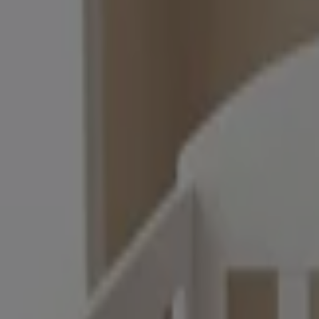
¡Qué lástima! Las tiendas cercanas de Vianney no tienen c
Publicidad
Catálogos de Vianney en otras ciuda
Vianney
catalogo vianney
Vence el 31/12
Heróica Matamoros