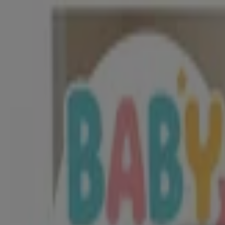
Estás aquí:
Heróica Matamoros
Destacados
Supermercados
Tiendas Departamentales
Ropa
Belleza
Restaurantes
Autos
Bancos y Servicios
Deporte
Libre
Publicidad
Vianney Heróica Matamoros - Catálo