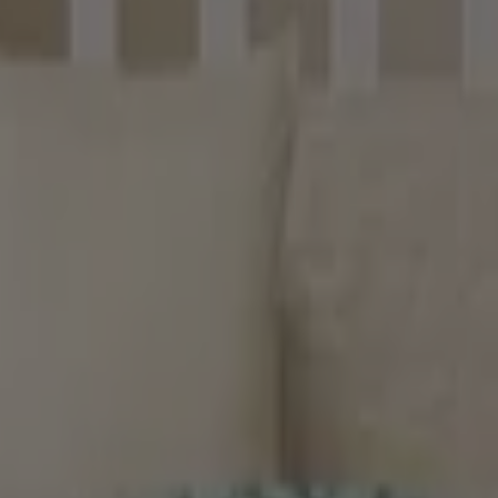
 direcciones
ca Matamoros