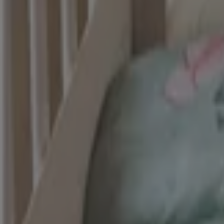
El Bodegón
Excelente oferta para todos los clientes
Vence hoy
Heróica Matamoros
Nuevo
Muebles Dico
Nuestras mejores gangas
Vence el 31/8
Heróica Matamoros
Nuevo
Elektra