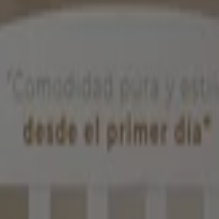
atálogos publicados
des