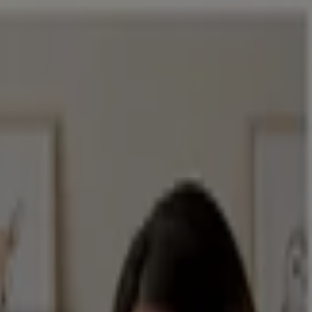
y Salud
Electrónica
Ferreterías
Salud y