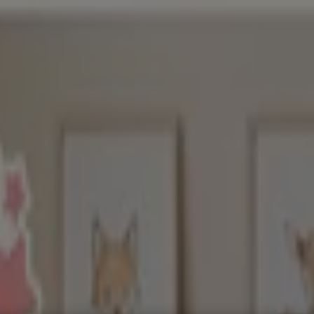
, Zapatos y Accesorios
El Regreso A Clases
Hogar
Farmacias 
rías y Papelerías
Ocio
Niños
Viajes y Entretenimiento
Ópticas
gos, Ofertas y Promociones