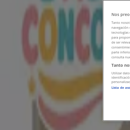
Seguir para obtener ofertas
Nos preo
Tiendeo en Heróica Matamoros
»
Tanto nosot
Ofertas de Hogar en Heróica Matamoros
»
navegación o
tecnologías 
Vianney en Heróica Matamoros
para proporc
de ser relev
consentimien
Vistazo de las ofertas de Vianney e
parte inferi
consulta nue
Tanto no
Categoría:
Hogar
Utilizar dato
identificaci
Publicidad
personalizad
Lista de as