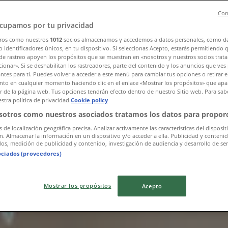
Con
cupamos por tu privacidad
ros como nuestros
1012
socios almacenamos y accedemos a datos personales, como d
 identificadores únicos, en tu dispositivo. Si seleccionas Acepto, estarás permitiendo 
de rastreo apoyen los propósitos que se muestran en «nosotros y nuestros socios trat
ionar». Si se deshabilitan los rastreadores, parte del contenido y los anuncios que ves
antes para ti. Puedes volver a acceder a este menú para cambiar tus opciones o retirar e
to en cualquier momento haciendo clic en el enlace «Mostrar los propósitos» que apar
n Heróica Matamoros
or de la página web. Tus opciones tendrán efecto dentro de nuestro Sitio web. Para sab
stra política de privacidad.
Cookie policy
sotros como nuestros asociados tratamos los datos para proporc
s de localización geográfica precisa. Analizar activamente las características del disposit
ón. Almacenar la información en un dispositivo y/o acceder a ella. Publicidad y conteni
os, medición de publicidad y contenido, investigación de audiencia y desarrollo de ser
ociados (proveedores)
Mostrar los propósitos
Acepto