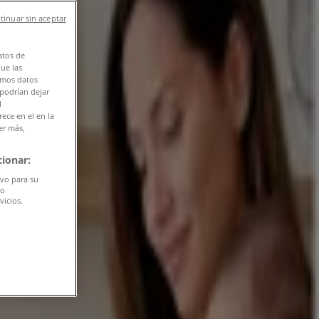
tinuar sin aceptar
atos de
que las
amos datos
 podrían dejar
l
ece en el en la
er más,
ionar:
ivo para su
do
vicios.