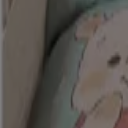
Ofertas especiales atractivas para todos
Vence el 16/8
Heróica Matamoros
Nuevo
Sodimac Homecenter
Ofertas para cazadores de gangas
Vence el 10/8
Heróica Matamoros
Nuevo
Sodimac Homecenter
Ofertas Sodimac Homecenter
Vence el 10/8
Heróica Matamoros
Nuevo