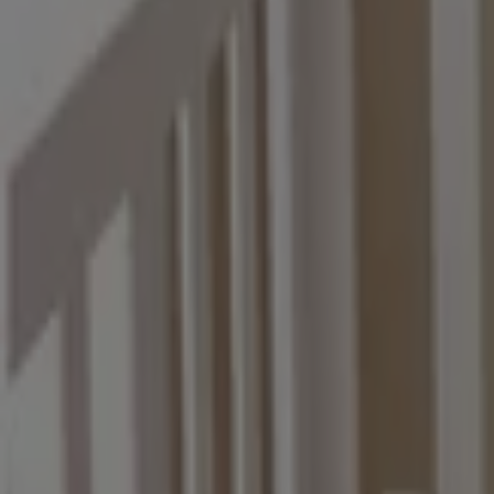
Vianney
Catalogo vianney
Vence el 31/12
Heróica Matamoros
Vianney
Catalogo invierno
Vence el 31/12
Heróica Matamoros
Publicidad
{"numCatalogs":0}