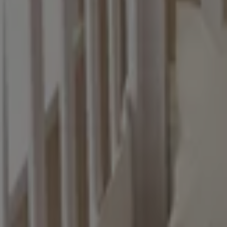
Horarios y direcciones Vianney
Vianney
Loma Prieta #24, Heróica Matamoros
2.4 km
Cerrado
Vianney en Heróica Matamoros — Ver tiendas, teléfonos y
Otros Catálogos de Hogar en Herói
Vence hoy