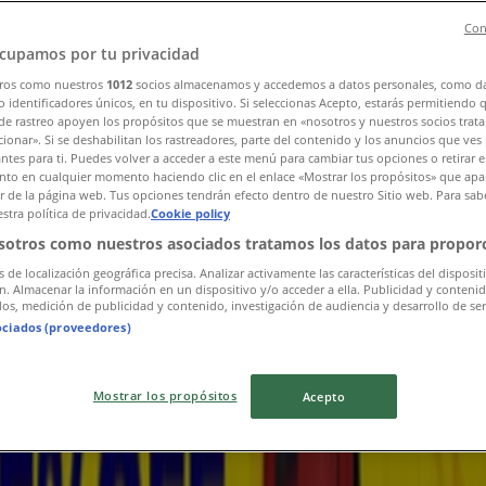
Con
cupamos por tu privacidad
ros como nuestros
1012
socios almacenamos y accedemos a datos personales, como d
 identificadores únicos, en tu dispositivo. Si seleccionas Acepto, estarás permitiendo 
de rastreo apoyen los propósitos que se muestran en «nosotros y nuestros socios trat
ionar». Si se deshabilitan los rastreadores, parte del contenido y los anuncios que ves
antes para ti. Puedes volver a acceder a este menú para cambiar tus opciones o retirar e
to en cualquier momento haciendo clic en el enlace «Mostrar los propósitos» que apar
or de la página web. Tus opciones tendrán efecto dentro de nuestro Sitio web. Para sab
stra política de privacidad.
Cookie policy
sotros como nuestros asociados tratamos los datos para proporc
s de localización geográfica precisa. Analizar activamente las características del disposit
ón. Almacenar la información en un dispositivo y/o acceder a ella. Publicidad y conteni
os, medición de publicidad y contenido, investigación de audiencia y desarrollo de ser
ociados (proveedores)
Mostrar los propósitos
Acepto