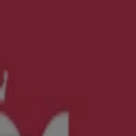
y Salud
Electrónica
Ferreterías
Salud y