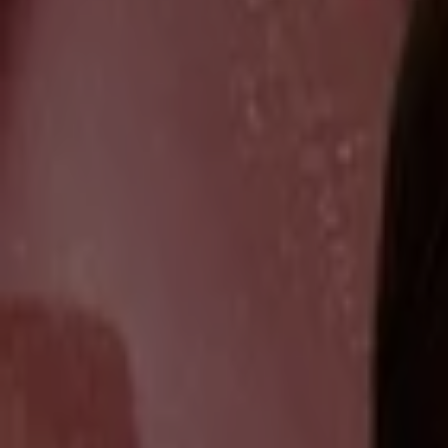
Nuevo
Nice
Kids 2026
Vence el 31/12
León
Sally Beauty
Ofertas Sally Beauty
Vence el 16/8
León
Zermat