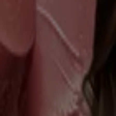
08 catalogo zermat agosto 2026
Vence el 31/8
León
Publicidad
Terramar Brands
Revista de mes
Vence el 31/8
León
Terramar Brands