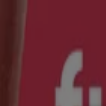
Estás aquí:
León
Destacados
Supermercados
Tiendas Departamentales
Ropa
Belleza
Restaurantes
Autos
Bancos y Servicios
Deporte
Libre
Publicidad
Belleza en León - Catálogos, Folleto