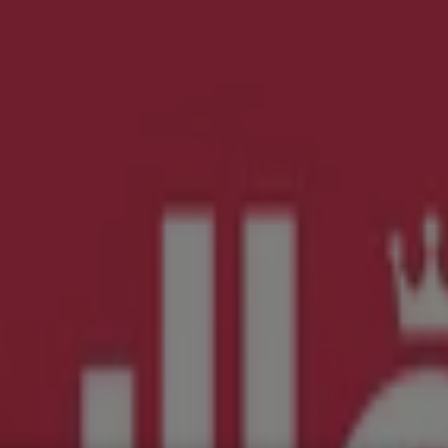
, Zapatos y Accesorios
El Regreso A Clases
Hogar
Farmacias 
rías y Papelerías
Ocio
Niños
Viajes y Entretenimiento
Ópticas
s y Promociones