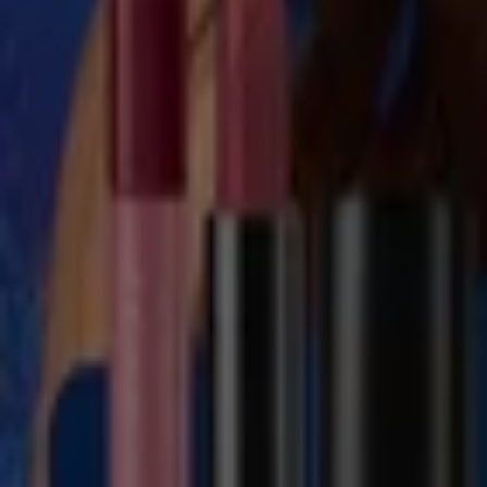
Fuller
FOLLETO C09
Vence el 25/8
León
Ver más
Publicidad
Catálogos de Salud y Belleza en León
Volantes y las mejores ofertas en Le