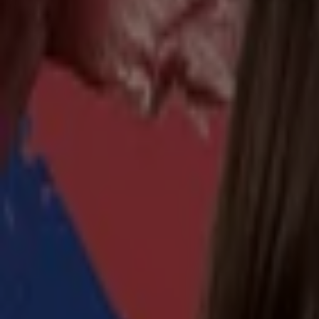
Mx catalogo digital
Vence el 31/8
León
Nice
726
Vence el 30/9
León
Oriflame
Ofertas Oriflame
Vence el 21/8
León