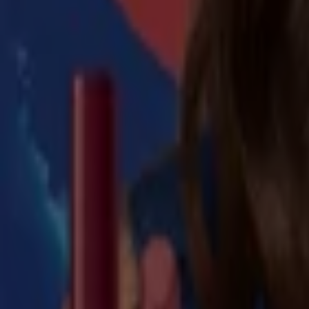
Jafra
Nuestras mejores gangas
Vence el 31/8
León
Jafra
Ofertas exclusivas para nuestros clientes
Vence el 23/8
León
Anticipado
Fuller
Revista Gana mC3A1s C09
Vence el 30/9
León