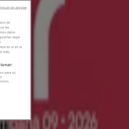
tinuar sin aceptar
atos de
que las
amos datos
 podrían dejar
l
ece en el en la
er más,
ionar:
ivo para su
do
vicios.