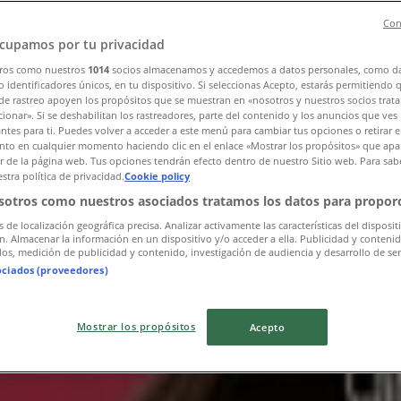
Con
cupamos por tu privacidad
ros como nuestros
1014
socios almacenamos y accedemos a datos personales, como d
 identificadores únicos, en tu dispositivo. Si seleccionas Acepto, estarás permitiendo 
de rastreo apoyen los propósitos que se muestran en «nosotros y nuestros socios trat
ionar». Si se deshabilitan los rastreadores, parte del contenido y los anuncios que ves
antes para ti. Puedes volver a acceder a este menú para cambiar tus opciones o retirar e
to en cualquier momento haciendo clic en el enlace «Mostrar los propósitos» que apar
or de la página web. Tus opciones tendrán efecto dentro de nuestro Sitio web. Para sab
stra política de privacidad.
Cookie policy
sotros como nuestros asociados tratamos los datos para proporc
s de localización geográfica precisa. Analizar activamente las características del disposit
ón. Almacenar la información en un dispositivo y/o acceder a ella. Publicidad y conteni
os, medición de publicidad y contenido, investigación de audiencia y desarrollo de ser
ociados (proveedores)
Mostrar los propósitos
Acepto