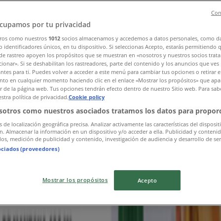
Con
cupamos por tu privacidad
ros como nuestros
1012
socios almacenamos y accedemos a datos personales, como d
»
 identificadores únicos, en tu dispositivo. Si seleccionas Acepto, estarás permitiendo 
de rastreo apoyen los propósitos que se muestran en «nosotros y nuestros socios trat
ionar». Si se deshabilitan los rastreadores, parte del contenido y los anuncios que ves
antes para ti. Puedes volver a acceder a este menú para cambiar tus opciones o retirar e
to en cualquier momento haciendo clic en el enlace «Mostrar los propósitos» que apar
B en Maravatío de Ocampo
or de la página web. Tus opciones tendrán efecto dentro de nuestro Sitio web. Para sab
stra política de privacidad.
Cookie policy
sotros como nuestros asociados tratamos los datos para proporc
mpo:
1
s de localización geográfica precisa. Analizar activamente las características del disposit
ón. Almacenar la información en un dispositivo y/o acceder a ella. Publicidad y conteni
os, medición de publicidad y contenido, investigación de audiencia y desarrollo de ser
ociados (proveedores)
Mostrar los propósitos
Acepto