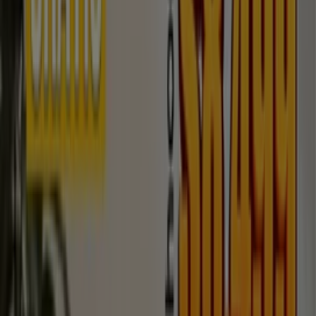
Niplito
Excelente oferta para todos los clientes
Vence el 16/8
Toluca de Lerdo
Niplito
Ofertas especiales atractivas para todos
Vence el 7/9
Toluca de Lerdo
Niplito
Excelente oferta para cazadores de
gangas