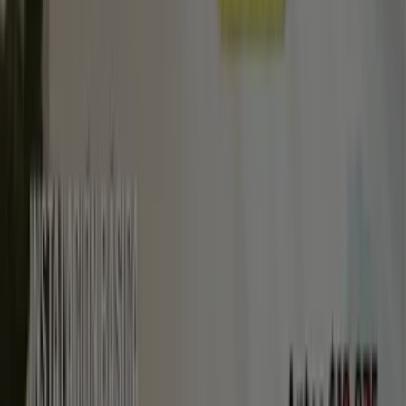
Mirage
-
MIRAGE
XR
1
TON
FRIO
110V
(231442)
INVERTER
1
TON
FRIO
220V
(231445)