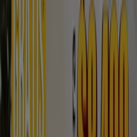
Ahorrar es aún más fácil con la aplicación.
Puedes encontrar las mejores ofertas de los negocios
más cercanos, guardarlas y crear tu lista de ahorro, todo
desde tu celular.
DESCARGA LA APLICACIÓN
Otros Catálogos de Ferreterías en
Toluca de Lerdo
Niplito
Descuentos y promociones
Vence el 31/8
Toluca de Lerdo