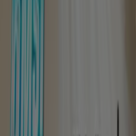
ADVANCE
1
TON
FRIO
110V
(243687)
INVERTER
1
TON
FRIO
(243684)
7499
,
00
Mex$