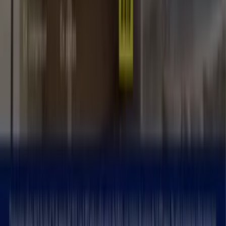
¿Qué hacemos?
Soluciones para empresas
Noticias y prensa
Trabaja con nosotros
Contáctanos
Contacto comercial y de marketing
Tienda mal colocada en el mapa
Notificar un folleto
¿Encontraste un problema en la web o en la
aplicación?
Índices
Marcas
Marcas locales