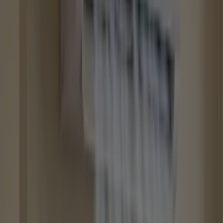
22999.00
Mex$
-23
%
Hampton
Bay
-
Juego
de
Jardín
Pembroke
199
,
00
Mex$