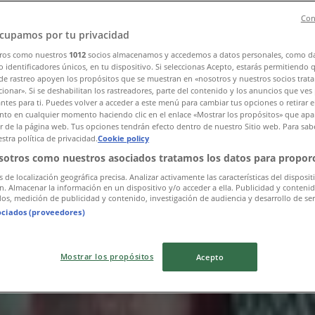
Con
cupamos por tu privacidad
ros como nuestros
1012
socios almacenamos y accedemos a datos personales, como d
 identificadores únicos, en tu dispositivo. Si seleccionas Acepto, estarás permitiendo 
de rastreo apoyen los propósitos que se muestran en «nosotros y nuestros socios trat
ionar». Si se deshabilitan los rastreadores, parte del contenido y los anuncios que ves
antes para ti. Puedes volver a acceder a este menú para cambiar tus opciones o retirar e
to en cualquier momento haciendo clic en el enlace «Mostrar los propósitos» que apar
or de la página web. Tus opciones tendrán efecto dentro de nuestro Sitio web. Para sab
stra política de privacidad.
Cookie policy
sotros como nuestros asociados tratamos los datos para proporc
s de localización geográfica precisa. Analizar activamente las características del disposit
ón. Almacenar la información en un dispositivo y/o acceder a ella. Publicidad y conteni
os, medición de publicidad y contenido, investigación de audiencia y desarrollo de ser
ociados (proveedores)
Mostrar los propósitos
Acepto