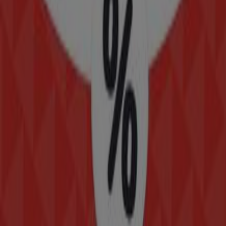
Calle Invierno 17 Esq. José F Gutiérrez, Iztapalapa
38 m
Samsung
Cristóbal Colón No. 79, Iztapalapa
59 m
Otros negocios de Hogar en
Iztapalapa
Modatelas