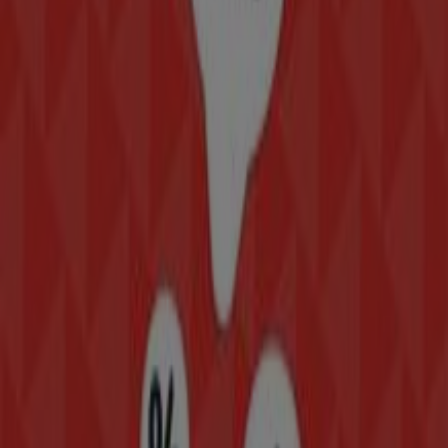
Bienvenido a la tienda de
Modatelas
en Tiendeo, donde
podrás descubrir las mejores
ofertas
,
promociones
y
catálogos
de esta destacada marca del sector de
Hogar
.
Nuestra tienda física está ubicada en
ERMITA
IZTAPALAPA NO. 941 LOCAL 13
,
Iztapalapa
, y en ella
encontrarás una amplia gama de productos de calidad
que te permitirán ahorrar durante todo el
agosto de
2026
.
En Tiendeo te ofrecemos toda la información actualizada
sobre
Modatelas
, como los horarios de apertura, las
ofertas exclusivas y la ubicación exacta de la tienda en
ERMITA IZTAPALAPA NO. 941 LOCAL 13
. Además,
tendrás acceso a los últimos catálogos de
Modatelas
,
donde podrás descubrir las promociones más recientes
y aprovechar grandes descuentos en productos de
Hogar
para tus compras en
Iztapalapa
.
No pierdas la oportunidad de visitar la tienda de
Modatelas
en
ERMITA IZTAPALAPA NO. 941 LOCAL 13
para disfrutar de una experiencia de compra completa.