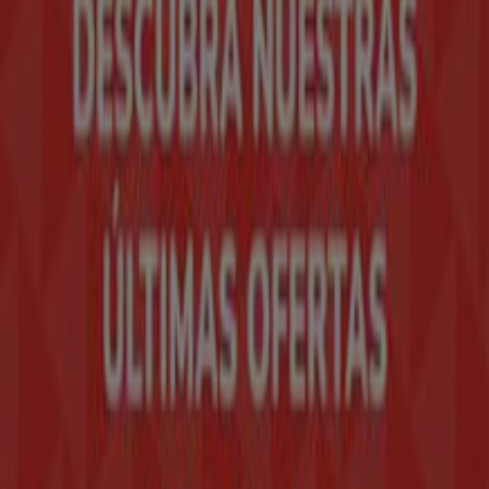
Tiendeo
¿Qué hacemos?
Soluciones para empresas
Noticias y prensa
Trabaja con nosotros
Contáctanos
Contacto comercial y de marketing
Tienda mal colocada en el mapa
Notificar un folleto
¿Encontraste un problema en la web o en la
aplicación?