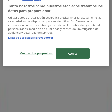
Modatelas
Tanto nosotros como nuestros asociados tratamos los
datos para proporcionar:
Ofertas Modatelas
Utilizar datos de localización geográfica precisa. Analizar activamente las
características del dispositivo para su identificación. Almacenar la
Publicidad
información en un dispositivo y/o acceder a ella. Publicidad y contenido
personalizados, medición de publicidad y contenido, investigación de
audiencia y desarrollo de servicios.
Lista de asociados (proveedores)
Mostrar los propósitos
Acepto
Las tiendas más cercanas