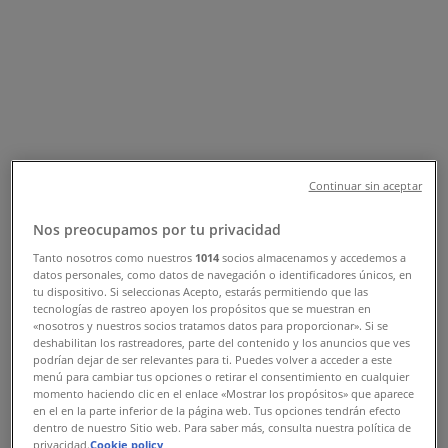
Tienda Modatelas | ERMITA
IZTAPALAPA NO. 941 LOCAL 13,
Iztapalapa - Teléfonos, Horarios y
Promociones
Tiendeo en Iztapalapa
»
Ofertas de Hogar en Iztapalapa
»
Continuar sin aceptar
Modatelas en Iztapalapa
»
Nos preocupamos por tu privacidad
Modatelas | ERMITA IZTAPALAPA NO. 941 LOCAL 13
Tanto nosotros como nuestros
1014
socios almacenamos y accedemos a
datos personales, como datos de navegación o identificadores únicos, en
Mapa
01 555 445 59 76
tu dispositivo. Si seleccionas Acepto, estarás permitiendo que las
Mapa
01 555 445 59 76
tecnologías de rastreo apoyen los propósitos que se muestran en
«nosotros y nuestros socios tratamos datos para proporcionar». Si se
Ofertas de Modatelas en Iztapalapa
deshabilitan los rastreadores, parte del contenido y los anuncios que ves
podrían dejar de ser relevantes para ti. Puedes volver a acceder a este
menú para cambiar tus opciones o retirar el consentimiento en cualquier
momento haciendo clic en el enlace «Mostrar los propósitos» que aparece
en el en la parte inferior de la página web. Tus opciones tendrán efecto
dentro de nuestro Sitio web. Para saber más, consulta nuestra política de
privacidad.
Cookie policy