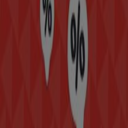
Te invitamos a explorar las promociones que tenemos
para ti este
agosto
y mantenerte informado de las
mejores ofertas de
Modatelas
en
Iztapalapa
. ¡Visítanos
y empieza a ahorrar hoy mismo!
Más información de Modatelas
Ver otras tiendas de
Modatelas en Iztapalapa
Publicidad