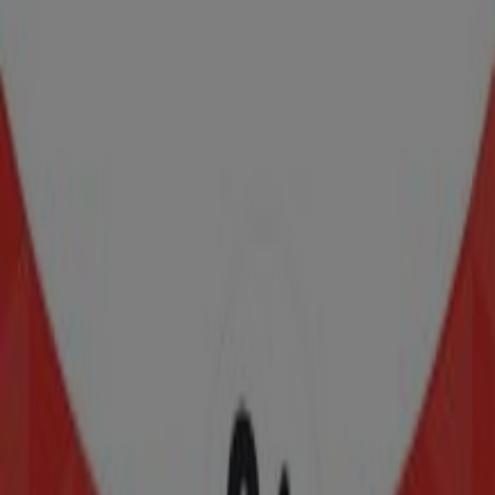
Hooters
Av. Moliere 353 Loc. L-A, Ciudad de México
8 m
Cerrado
Benotto
San Luis Potosí No. 211, Cuauhtémoc (CDMX)
11 m
Toks Restaurante