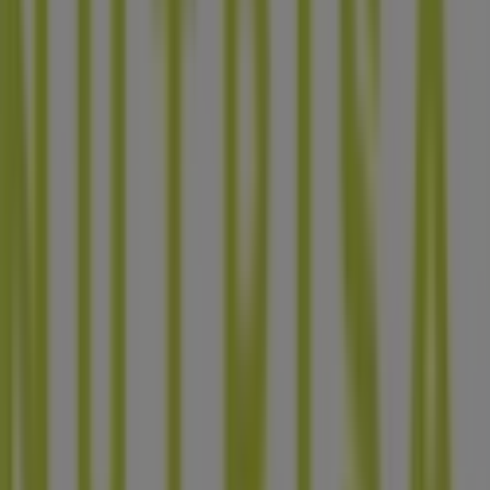
Tiendeo forma parte de Shopfully, la empresa
tecnológica que está reinventando las compras locales
en todo el mundo.
Tiendeo
¿Qué hacemos?
Soluciones para empresas
Noticias y prensa
Trabaja con nosotros
Contáctanos
Contacto comercial y de marketing
Tienda mal colocada en el mapa
Notificar un folleto