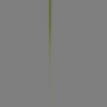
Farmacias Similares
Estacas Norte, 16, Naucalpan (México)
285 m
Cerrado
HSBC
Calle de Estacas norte no. 16, Naucalpan (México)
295 m
Otros negocios de Restaurantes en
Naucalpan (México)