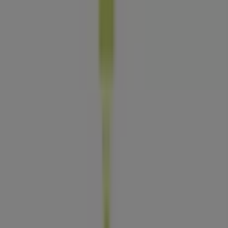
Tiendas 3B
Juarez No. 76, Ciudad de México
264 m
Banamex
Avenida Jose Maria Morelos S/n, San Jorge Pueblo
Nuevo
284 m
Abierto