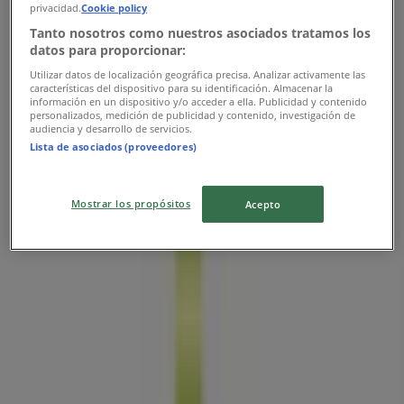
privacidad.
Cookie policy
Tanto nosotros como nuestros asociados tratamos los
datos para proporcionar:
Nutrisa
Utilizar datos de localización geográfica precisa. Analizar activamente las
características del dispositivo para su identificación. Almacenar la
información en un dispositivo y/o acceder a ella. Publicidad y contenido
Promos
personalizados, medición de publicidad y contenido, investigación de
audiencia y desarrollo de servicios.
Lista de asociados (proveedores)
Vence el 31/12
Las tiendas más cercanas
Mostrar los propósitos
Acepto
OXXO
Calzada De Los Remedios 31, Naucalpan (México)
229 m