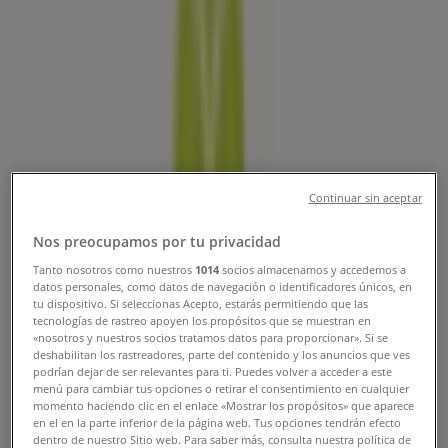
Sucursal Nutrisa | CIRCUITO
METALURGISTA NO.2, Naucalpan
(México) - Teléfonos, Horarios y
Promociones
Tiendeo en Naucalpan (México)
»
Ofertas de Restaurantes en Naucalpan (México)
»
Continuar sin aceptar
Nutrisa en Naucalpan (México)
»
Nutrisa | CIRCUITO METALURGISTA NO.2
Nos preocupamos por tu privacidad
Tanto nosotros como nuestros
1014
socios almacenamos y accedemos a
Mapa
datos personales, como datos de navegación o identificadores únicos, en
Mapa
tu dispositivo. Si seleccionas Acepto, estarás permitiendo que las
tecnologías de rastreo apoyen los propósitos que se muestran en
«nosotros y nuestros socios tratamos datos para proporcionar». Si se
Ofertas de Nutrisa en Naucalpan
deshabilitan los rastreadores, parte del contenido y los anuncios que ves
podrían dejar de ser relevantes para ti. Puedes volver a acceder a este
(México)
menú para cambiar tus opciones o retirar el consentimiento en cualquier
momento haciendo clic en el enlace «Mostrar los propósitos» que aparece
en el en la parte inferior de la página web. Tus opciones tendrán efecto
dentro de nuestro Sitio web. Para saber más, consulta nuestra política de