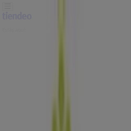
Estás aquí:
Naucalpan (México)
Destacados
Supermercados
Tiendas
Departamentales
Ropa, Zapatos y Accesorios
El Regreso A
Clases
Hogar
Farmacias y
Salud
Electrónica
Ferreterías
Salud y
Belleza
Restaurantes
Autos
Bancos y
Servicios
Deporte
Librerías y Papelerías
Ocio
Niños
Viajes y
Entretenimiento
Ópticas
Publicidad