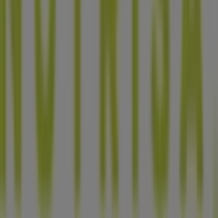
¿Encontraste un problema en la web o en la
aplicación?
Índices
Marcas
Marcas locales
Negocios
Negocios cercanos
Productos
Productos locales
Ciudades
Descargar la app Tiendeo