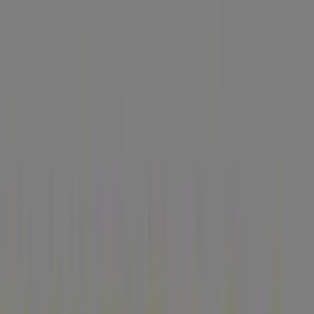
No pierdas la oportunidad de visitar la tienda de
Nutrisa
en
CIRCUITO METALURGISTA NO.2
para disfrutar de
una experiencia de compra completa. Te invitamos a
explorar las promociones que tenemos para ti este
agosto
y mantenerte informado de las mejores ofertas
de
Nutrisa
en
Naucalpan (México)
. ¡Visítanos y empieza
a ahorrar hoy mismo!
Más información de Nutrisa
Ver otras tiendas de Nutrisa
en Naucalpan (México)
Publicidad